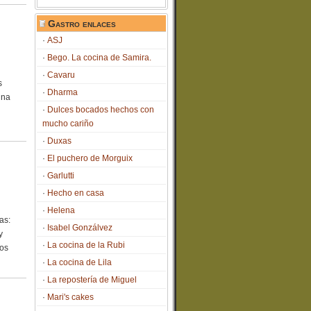
Gastro enlaces
ASJ
Bego. La cocina de Samira.
Cavaru
s
Dharma
Una
Dulces bocados hechos con
mucho cariño
Duxas
El puchero de Morguix
Garlutti
Hecho en casa
Helena
as:
Isabel Gonzálvez
y
La cocina de la Rubi
mos
La cocina de Lila
La repostería de Miguel
Mari's cakes