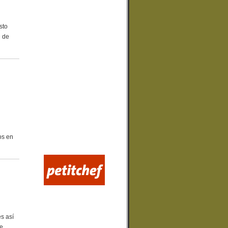
sto
e de
os en
s así
re