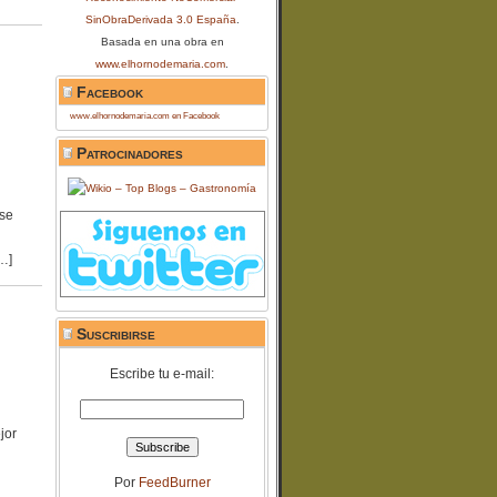
SinObraDerivada 3.0 España
.
Basada en una obra en
www.elhornodemaria.com
.
Facebook
www.elhornodemaria.com en Facebook
Patrocinadores
ase
…]
Suscribirse
Escribe tu e-mail:
jor
Por
FeedBurner