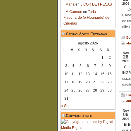
2009
María
en
LICOR DE FRESAS
Coste
M.Carmen
en
Tarta
Calor
Flaugnarde (o Flognarde) de
de uv
Ciruelas
oliva
Cronológico Entradas
Bol
agosto 2026
ab
L
M
X
J
V
S
D
Nov
28
1
2
2009
3
4
5
6
7
8
9
Coste
INGR
10
11
12
13
14
15
16
escur
17
18
19
20
21
22
23
dadit
24
25
26
27
28
29
30
Pla
31
ab
« Sep
Nov
06
Copyright info
2009
El Bu
que, 