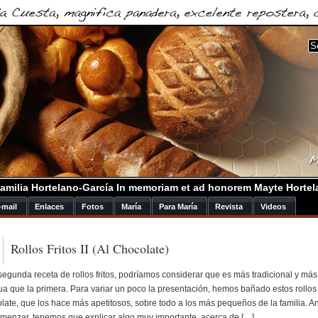
amilia Hortelano-García In memoriam et ad honorem Mayte Hortel
-mail
Enlaces
Fotos
María
Para María
Revista
Videos
Rollos Fritos II (Al Chocolate)
segunda receta de rollos fritos, podríamos considerar que es más tradicional y más
ua que la primera. Para variar un poco la presentación, hemos bañado estos rollos
late, que los hace más apetitosos, sobre todo a los más pequeños de la familia. A
menzar, tenemos que explicar algo muy importante, acerca de […]