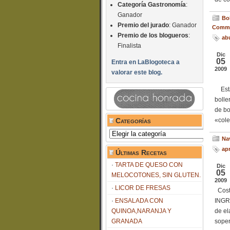
Categoría Gastronomía
:
Ganador
Bol
Premio del jurado
: Ganador
Comme
Premio de los blogueros
:
ab
Finalista
Dic
05
Entra en LaBlogoteca a
2009
valorar este blog.
Esta 
bolle
de bo
Categorías
«cole
Categorías
Na
ap
Últimas Recetas
TARTA DE QUESO CON
Dic
05
MELOCOTONES, SIN GLUTEN.
2009
LICOR DE FRESAS
Coste
ENSALADA CON
INGR
QUINOA,NARANJA Y
de el
GRANADA
soper