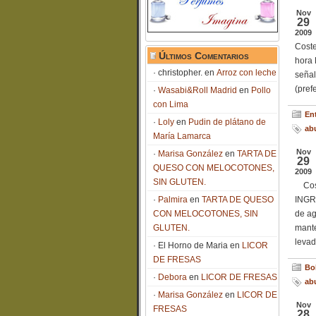
Nov
29
2009
Coste
Últimos Comentarios
hora 
christopher.
en
Arroz con leche
señal
(pref
Wasabi&Roll Madrid
en
Pollo
con Lima
En
Loly
en
Pudin de plátano de
ab
María Lamarca
Nov
Marisa González
en
TARTA DE
29
QUESO CON MELOCOTONES,
2009
SIN GLUTEN.
Coste
Palmira
en
TARTA DE QUESO
INGR
CON MELOCOTONES, SIN
de ag
GLUTEN.
mante
levad
El Horno de Maria
en
LICOR
DE FRESAS
Bol
Debora
en
LICOR DE FRESAS
ab
Marisa González
en
LICOR DE
Nov
FRESAS
28