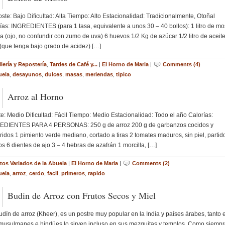
: Bajo Dificultad: Alta Tiempo: Alto Estacionalidad: Tradicionalmente, Otoñal
ías: INGREDIENTES (para 1 tasa, equivalente a unos 30 – 40 bollos): 1 litro de mo
a (ojo, no confundir con zumo de uva) 6 huevos 1/2 Kg de azúcar 1/2 litro de aceit
 (que tenga bajo grado de acidez) […]
lería y Repostería
,
Tardes de Café y...
|
El Horno de Maria
|
Comments (4)
uela
,
desayunos
,
dulces
,
masas
,
meriendas
,
tipico
Arroz al Horno
: Medio Dificultad: Fácil Tiempo: Medio Estacionalidad: Todo el año Calorías:
EDIENTES PARA 4 PERSONAS: 250 g de arroz 200 g de garbanzos cocidos y
ridos 1 pimiento verde mediano, cortado a tiras 2 tomates maduros, sin piel, partid
os 6 dientes de ajo 3 – 4 hebras de azafrán 1 morcilla, […]
tos Variados de la Abuela
|
El Horno de Maria
|
Comments (2)
uela
,
arroz
,
cerdo
,
facil
,
primeros
,
rapido
Budin de Arroz con Frutos Secos y Miel
dín de arroz (Kheer), es un postre muy popular en la India y países árabes, tanto e
musulmanes e hindúes lo sirven incluso en sus mezquitas y templos. Como siemp