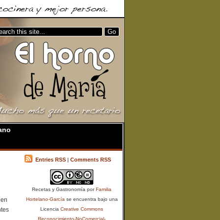
ano
Entries RSS
|
Comments RSS
Recetas y Gastronomía
por
Familia
 en
Hortelano-García
se encuentra bajo una
ntes
Licencia
Creative Commons
Reconocimiento-NoComercial-