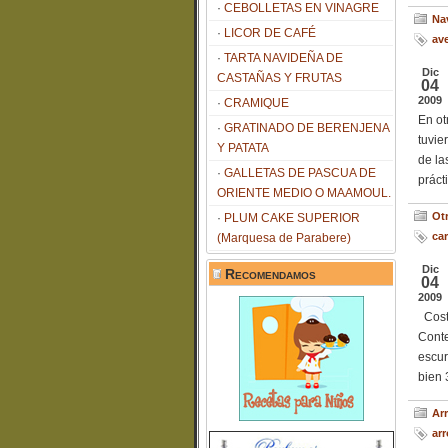
CEBOLLETAS EN VINAGRE
Na
LICOR DE CAFÉ
av
TARTA NAVIDEÑA DE
Dic
CASTAÑAS Y FRUTAS
04
2009
CRAMIQUE
En ot
GRATINADO DE BERENJENA
tuvie
Y PATATA
de la
GALLETAS DE PASCUA DE
práct
ORIENTE MEDIO O MAAMOUL.
Ot
PLUM CAKE SUPERIOR
ca
(Marquesa de Parabere)
Dic
Recomendamos
04
2009
Coste
Cont
escur
bien 
Ar
ar