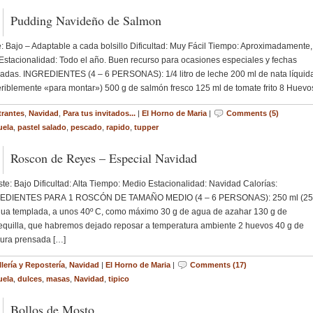
Pudding Navideño de Salmon
: Bajo – Adaptable a cada bolsillo Dificultad: Muy Fácil Tiempo: Aproximadamente,
Estacionalidad: Todo el año. Buen recurso para ocasiones especiales y fechas
adas. INGREDIENTES (4 – 6 PERSONAS): 1/4 litro de leche 200 ml de nata líquid
eriblemente «para montar») 500 g de salmón fresco 125 ml de tomate frito 8 Huevo
trantes
,
Navidad
,
Para tus invitados...
|
El Horno de Maria
|
Comments (5)
uela
,
pastel salado
,
pescado
,
rapido
,
tupper
Roscon de Reyes – Especial Navidad
: Bajo Dificultad: Alta Tiempo: Medio Estacionalidad: Navidad Calorías:
EDIENTES PARA 1 ROSCÓN DE TAMAÑO MEDIO (4 – 6 PERSONAS): 250 ml (25
ua templada, a unos 40º C, como máximo 30 g de agua de azahar 130 g de
quilla, que habremos dejado reposar a temperatura ambiente 2 huevos 40 g de
ura prensada […]
lería y Repostería
,
Navidad
|
El Horno de Maria
|
Comments (17)
uela
,
dulces
,
masas
,
Navidad
,
tipico
Bollos de Mosto