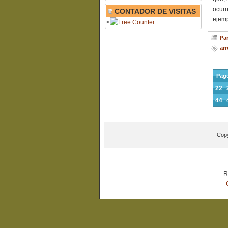
ocurr
CONTADOR DE VISITAS
ejemp
<
Par
ar
Page
22
44
Copy
R