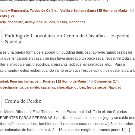
lería y Repostería
,
Tardes de Café y...
,
Vigilia y Semana Santa
|
El Horno de Maria
|
nts (12)
uela
,
chocolate
,
desayunos
,
dulces
,
masas
,
meriendas
Pudding de Chocolate con Crema de Castañas – Especial
Navidad
es una buena forma de elaborar un pudding delicioso, aprovechando restos de
ría que tengamos en casa y se nos haya quedado un poco seca. Nos sirve toda cl
llería: magdalenas, bizcochos, croissants, sobaos, ensaimadas, etc… Para ir
ccionando» estos restos, cuando ya no estén tan frescos como nos gustaría para [
vidad
,
Para tus invitados...
,
Postres
|
El Horno de Maria
|
Comments (14)
rovechamiento
,
caramelo
,
castañas
,
chocolate
,
dulces
,
frutos secos
,
Navidad
Crema de Perdiz
: Medio Dificultad: Fácil Tiempo: Medio Estacionalidad: Todo el año Calorías:
EDIENTES PARA 8 PERSONAS 1 perdiz en escabeche con su jugo y su caldo (me
aboración casera, si no, también podría ser comprada en conserva) 6 cucharadas
as colmadas de harina de maíz 8 – 16 picatostes (según queramos poner 1 […]