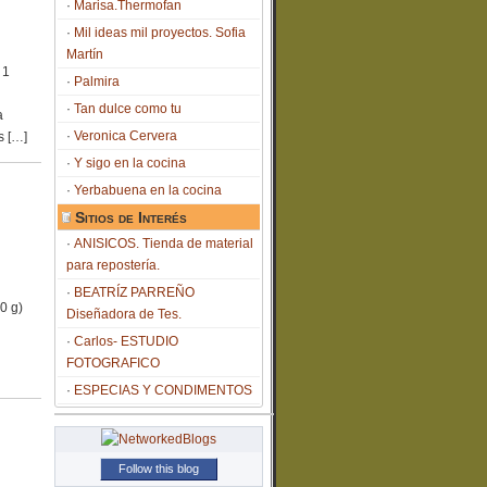
Marisa.Thermofan
Mil ideas mil proyectos. Sofia
Martín
 1
Palmira
Tan dulce como tu
a
Veronica Cervera
s […]
Y sigo en la cocina
Yerbabuena en la cocina
Sitios de Interés
ANISICOS. Tienda de material
para repostería.
BEATRÍZ PARREÑO
0 g)
Diseñadora de Tes.
Carlos- ESTUDIO
FOTOGRAFICO
ESPECIAS Y CONDIMENTOS
Follow this blog