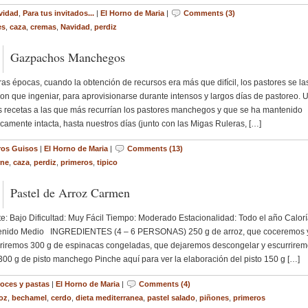
vidad
,
Para tus invitados...
|
El Horno de Maria
|
Comments (3)
es
,
caza
,
cremas
,
Navidad
,
perdiz
Gazpachos Manchegos
ras épocas, cuando la obtención de recursos era más que difícil, los pastores se la
ron que ingeniar, para aprovisionarse durante intensos y largos días de pastoreo. 
s recetas a las que más recurrían los pastores manchegos y que se ha mantenido
icamente intacta, hasta nuestros días (junto con las Migas Ruleras, […]
ros Guisos
|
El Horno de Maria
|
Comments (13)
rne
,
caza
,
perdiz
,
primeros
,
tipico
Pastel de Arroz Carmen
: Bajo Dificultad: Muy Fácil Tiempo: Moderado Estacionalidad: Todo el año Calorí
enido Medio INGREDIENTES (4 – 6 PERSONAS) 250 g de arroz, que coceremos 
riremos 300 g de espinacas congeladas, que dejaremos descongelar y escurrire
300 g de pisto manchego Pinche aquí para ver la elaboración del pisto 150 g […]
roces y pastas
|
El Horno de Maria
|
Comments (4)
roz
,
bechamel
,
cerdo
,
dieta mediterranea
,
pastel salado
,
piñones
,
primeros