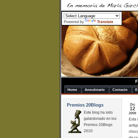
Powered by
Translate
F
Home
Anecdotario
Contacto
E
Premios 20Blogs
Dic
12
Este blog ha sido
2009
galardonado en los
Esta 
Premios 20Blogs
antig
2010:
choco
de co