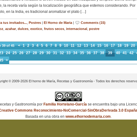
e, la receta varía según la localización geográfica que estemos considerando. Por
lo, en la India, es tradicional aromatizar el plato […]
a tus invitados...
,
Postres
|
El Horno de Maria
|
Comments (15)
roz
,
azahar
,
dulces
,
exotico
,
frutos secos
,
internacional
,
postre
<
1
2
3
4
5
6
7
8
9
10
11
12
13
14
15
16
17
18
19
20
 39 of 45
23
24
25
26
27
28
29
30
31
32
33
34
35
36
37
38
39
40
41
42
45
>
right © 2009-2026 El horno de María, Recetas y Gastronomía - Todos los derechos reserv
ecetas y Gastronomía
por
Familia Hortelano-García
se encuentra bajo una Licenc
Creative Commons Reconocimiento-NoComercial-SinObraDerivada 3.0 Españ
Basada en una obra en
www.elhornodemaria.com
.