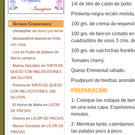
1/4 de litro de caldo de pollo.
Pimienta negra recién molida.
100 grs. de crema de requesón
Últimos Comentarios
christopher.
en
Arroz con leche
100 grs. de beicon cortado en 
Wasabi&Roll Madrid
en
Pollo
cuadraditos de unos 3 cms. d
con Lima
100 grs. de salchichas frankfu
Loly
en
Pudin de plátano de
María Lamarca
Tomates cherry.
Marisa González
en
TARTA DE
Queso Emmental rallado.
QUESO CON MELOCOTONES,
SIN GLUTEN.
Poutpourri de hierbas aromáti
Palmira
en
TARTA DE QUESO
PREPARACIÓN
CON MELOCOTONES, SIN
GLUTEN.
1- Coloque las rodajas de ber
El Horno de Maria
en
LICOR
en una sola capa. Espolvorear
DE FRESAS
minutos.
Debora
en
LICOR DE FRESAS
2- Mientras tanto, calentamos
Marisa González
en
LICOR DE
las patatas poco a poco.
FRESAS