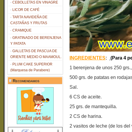
CEBOLLETAS EN VINAGRE
LICOR DE CAFÉ
TARTA NAVIDEÑA DE
CASTAÑAS Y FRUTAS
CRAMIQUE
GRATINADO DE BERENJENA
Y PATATA
GALLETAS DE PASCUA DE
ORIENTE MEDIO O MAAMOUL.
INGREDIENTES
:
(Para 4 p
PLUM CAKE SUPERIOR
1 berenjena de unos 250 grs.,
(Marquesa de Parabere)
500 grs. de patatas en rodajas
Recomendamos
Sal.
6 CS de aceite.
25 grs. de mantequilla.
2 CS de harina.
2 vasitos de leche (de los del 