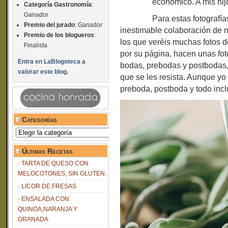
económico. A mis hij
Categoría Gastronomía
:
Ganador
Para estas fotografí
Premio del jurado
: Ganador
inestimable colaboración de 
Premio de los blogueros
:
los que veréis muchas fotos 
Finalista
por su página, hacen unas fo
Entra en LaBlogoteca a
bodas, prebodas y postbodas
valorar este blog.
que se les resista. Aunque yo
preboda, postboda y todo incl
Categorías
Categorías
Últimas Recetas
TARTA DE QUESO CON
MELOCOTONES, SIN GLUTEN.
LICOR DE FRESAS
ENSALADA CON
QUINOA,NARANJA Y
GRANADA