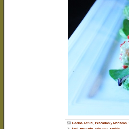
Cocina Actual
,
Pescados y Mariscos
,
facil
,
pescado
,
primeros
,
rapido