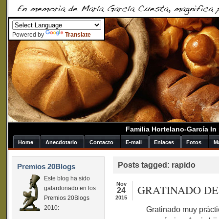
Powered by
Translate
Familia Hortelano-García I
Home
Anecdotario
Contacto
E-mail
Enlaces
Fotos
M
Posts tagged: rapido
Premios 20Blogs
Este blog ha sido
Nov
GRATINADO DE
galardonado en los
24
Premios 20Blogs
2015
2010:
Gratinado muy práctic