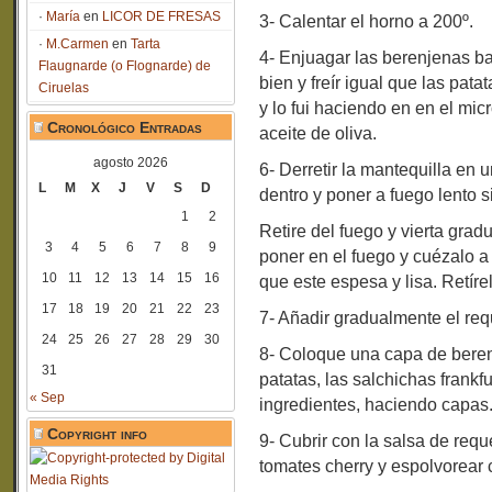
María
en
LICOR DE FRESAS
3- Calentar el horno a 200º.
M.Carmen
en
Tarta
4- Enjuagar las berenjenas baj
Flaugnarde (o Flognarde) de
bien y freír igual que las pata
Ciruelas
y lo fui haciendo en en el mi
Cronológico Entradas
aceite de oliva.
agosto 2026
6- Derretir la mantequilla en
L
M
X
J
V
S
D
dentro y poner a fuego lento s
1
2
Retire del fuego y vierta grad
3
4
5
6
7
8
9
poner en el fuego y cuézalo a 
10
11
12
13
14
15
16
que este espesa y lisa. Retíre
17
18
19
20
21
22
23
7- Añadir gradualmente el req
24
25
26
27
28
29
30
8- Coloque una capa de beren
31
patatas, las salchichas frankfu
« Sep
ingredientes, haciendo capas
Copyright info
9- Cubrir con la salsa de req
tomates cherry y espolvorear 