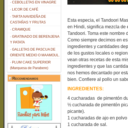
CEBOLLETAS EN VINAGRE
LICOR DE CAFÉ
TARTA NAVIDEÑA DE
Esta especia, el Tandoori Ma
CASTAÑAS Y FRUTAS
en Hindi, significa mezcla de 
CRAMIQUE
Tandoori. Toma este nombre d
GRATINADO DE BERENJENA
Como siempre decimos en esto
Y PATATA
ingredientes y cantidades dep
GALLETAS DE PASCUA DE
de los gustos locales o region
ORIENTE MEDIO O MAAMOUL.
vean otras recetas de esta 
PLUM CAKE SUPERIOR
ingredientes y que las cantida
(Marquesa de Parabere)
nos hemos decantado por esta
Recomendamos
bien. Confiere al pollo un sab
INGREDIENTES:
4 cucharadas de pimentón du
½ cucharada de pimentón pican
picante).
1 cucharadas de ajo en polvo 
1 cucharada de sal.