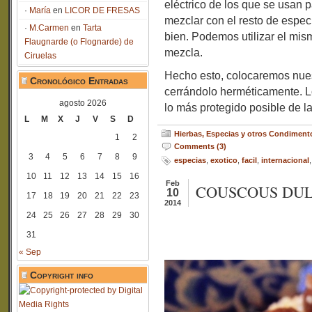
eléctrico de los que se usan p
María
en
LICOR DE FRESAS
mezclar con el resto de espe
M.Carmen
en
Tarta
bien. Podemos utilizar el mis
Flaugnarde (o Flognarde) de
mezcla.
Ciruelas
Hecho esto, colocaremos nuest
Cronológico Entradas
cerrándolo herméticamente. L
agosto 2026
lo más protegido posible de la
L
M
X
J
V
S
D
Hierbas, Especias y otros Condiment
1
2
Comments (3)
3
4
5
6
7
8
9
especias
,
exotico
,
facil
,
internacional
10
11
12
13
14
15
16
Feb
COUSCOUS DULCE
10
17
18
19
20
21
22
23
2014
24
25
26
27
28
29
30
31
« Sep
Copyright info