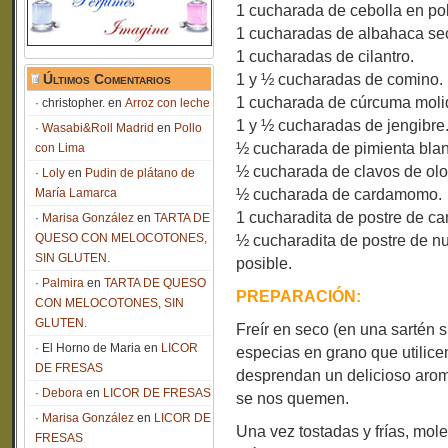
1 cucharada de cebolla en po
1 cucharadas de albahaca se
1 cucharadas de cilantro.
1 y ½ cucharadas de comino.
Últimos Comentarios
1 cucharada de cúrcuma moli
christopher.
en
Arroz con leche
1 y ½ cucharadas de jengibre
Wasabi&Roll Madrid
en
Pollo
½ cucharada de pimienta blan
con Lima
½ cucharada de clavos de olo
Loly
en
Pudin de plátano de
½ cucharada de cardamomo.
María Lamarca
1 cucharadita de postre de ca
Marisa González
en
TARTA DE
QUESO CON MELOCOTONES,
½ cucharadita de postre de n
SIN GLUTEN.
posible.
Palmira
en
TARTA DE QUESO
PREPARACIÓN:
CON MELOCOTONES, SIN
GLUTEN.
Freír en seco (en una sartén s
El Horno de Maria
en
LICOR
especias en grano que utilice
DE FRESAS
desprendan un delicioso arom
Debora
en
LICOR DE FRESAS
se nos quemen.
Marisa González
en
LICOR DE
Una vez tostadas y frías, mole
FRESAS