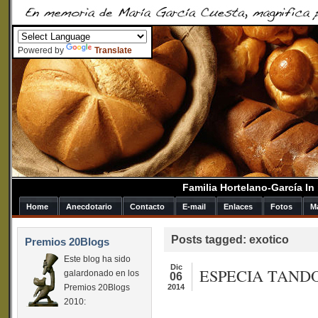
Powered by
Translate
Familia Hortelano-García I
Home
Anecdotario
Contacto
E-mail
Enlaces
Fotos
M
Posts tagged: exotico
Premios 20Blogs
Este blog ha sido
Dic
ESPECIA TAND
galardonado en los
06
Premios 20Blogs
2014
2010: