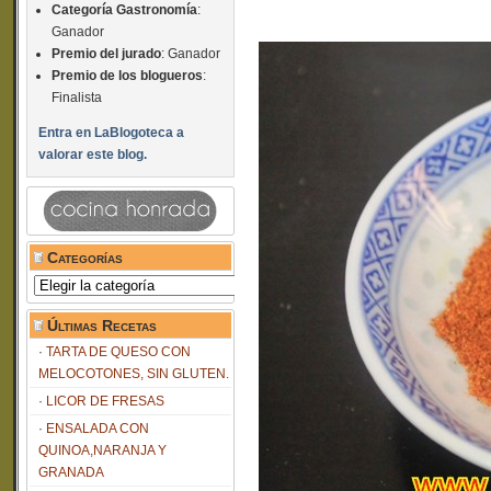
Categoría Gastronomía
:
Ganador
Premio del jurado
: Ganador
Premio de los blogueros
:
Finalista
Entra en LaBlogoteca a
valorar este blog.
Categorías
Categorías
Últimas Recetas
TARTA DE QUESO CON
MELOCOTONES, SIN GLUTEN.
LICOR DE FRESAS
ENSALADA CON
QUINOA,NARANJA Y
GRANADA