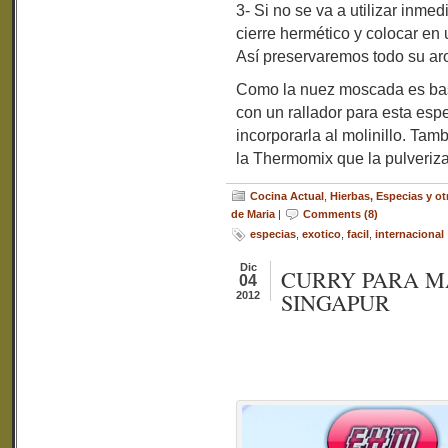
3- Si no se va a utilizar inme
cierre hermético y colocar en u
Así preservaremos todo su ar
Como la nuez moscada es bast
con un rallador para esta espe
incorporarla al molinillo. Ta
la Thermomix que la pulveriza
Cocina Actual
,
Hierbas, Especias y 
de Maria
|
Comments (8)
especias
,
exotico
,
facil
,
internacional
Dic
CURRY PARA M
04
SINGAPUR
2012