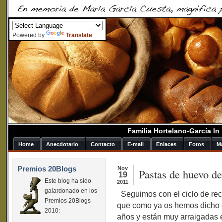
Powered by
Translate
Familia Hortelano-García I
Home
Anecdotario
Contacto
E-mail
Enlaces
Fotos
M
Premios 20Blogs
Nov
Pastas de huevo de
19
Este blog ha sido
2011
galardonado en los
Seguimos con el ciclo de rec
Premios 20Blogs
que como ya os hemos dicho 
2010:
años y están muy arraigadas e