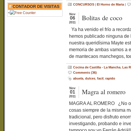
CONCURSOS
|
El Horno de Maria
|
CONTADOR DE VISITAS
<
Nov
Bolitas de coco
06
2011
Ya ha venido el frío a record
hemos publicado ninguna de la
nuestra queridísima Mayte es
memoria de ambas vamos a em
de mantecaos manchegos, to
Cocina de Castilla - La Mancha
,
Las R
Comments (36)
abuela
,
dulces
,
facil
,
rapido
Nov
Magra al romero
01
2011
MAGRA AL ROMERO ¿No os pa
cosas siempre de la misma m
tradicional, pero disfruto e
investigando, probando e inve
tampoco soy yo Ferrán Adriá!