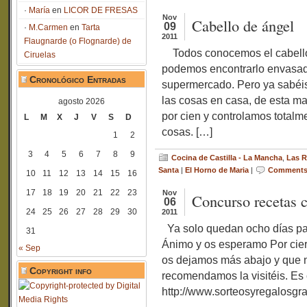
María
en
LICOR DE FRESAS
Nov
Cabello de ángel
09
M.Carmen
en
Tarta
2011
Flaugnarde (o Flognarde) de
Todos conocemos el cabello 
Ciruelas
podemos encontrarlo envasado
Cronológico Entradas
supermercado. Pero ya sabéis
las cosas en casa, de esta 
agosto 2026
por cien y controlamos total
L
M
X
J
V
S
D
cosas. […]
1
2
3
4
5
6
7
8
9
Cocina de Castilla - La Mancha
,
Las R
Santa
|
El Horno de Maria
|
Comments 
10
11
12
13
14
15
16
17
18
19
20
21
22
23
Nov
Concurso recetas c
06
24
25
26
27
28
29
30
2011
Ya solo quedan ocho días par
31
Ánimo y os esperamo Por cie
« Sep
os dejamos más abajo y que n
Copyright info
recomendamos la visitéis. Es 
http://www.sorteosyregal