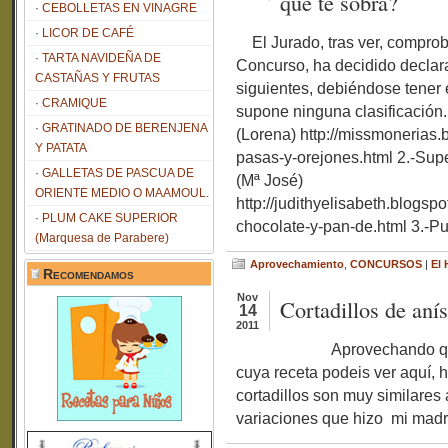
que te sobra?
CEBOLLETAS EN VINAGRE
LICOR DE CAFÉ
El Jurado, tras ver, comproba
TARTA NAVIDEÑA DE
Concurso, ha decidido decla
CASTAÑAS Y FRUTAS
siguientes, debiéndose tener 
CRAMIQUE
supone ninguna clasificación
GRATINADO DE BERENJENA
(Lorena) http://missmonerias
Y PATATA
pasas-y-orejones.html 2.-Sup
GALLETAS DE PASCUA DE
(Mª José)
ORIENTE MEDIO O MAAMOUL.
http://judithyelisabeth.blog
PLUM CAKE SUPERIOR
chocolate-y-pan-de.html 3.-Pu
(Marquesa de Parabere)
Aprovechamiento
,
CONCURSOS
|
El 
Recomendamos
Nov
Cortadillos de aní
14
2011
Aprovechando que tenía
cuya receta podeis ver aquí, h
cortadillos son muy similares 
variaciones que hizo mi madr