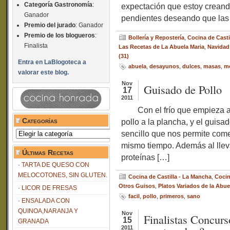
Categoría Gastronomía
:
expectación que estoy creando
Ganador
pendientes deseando que las 
Premio del jurado
: Ganador
Premio de los blogueros
:
Bollería y Repostería
,
Cocina de Casti
Finalista
Las Recetas de La Abuela Maria
,
Navidad
(31)
Entra en LaBlogoteca a
abuela
,
desayunos
,
dulces
,
masas
,
m
valorar este blog.
Nov
Guisado de Pollo
17
2011
Con el frío que empieza a h
Categorías
pollo a la plancha, y el guisa
sencillo que nos permite come
Categorías
mismo tiempo. Además al lleva
Últimas Recetas
proteínas […]
TARTA DE QUESO CON
MELOCOTONES, SIN GLUTEN.
Cocina de Castilla - La Mancha
,
Cocin
Otros Guisos
,
Platos Variados de la Abue
LICOR DE FRESAS
facil
,
pollo
,
primeros
,
sano
ENSALADA CON
QUINOA,NARANJA Y
Nov
Finalistas Concurs
15
GRANADA
2011