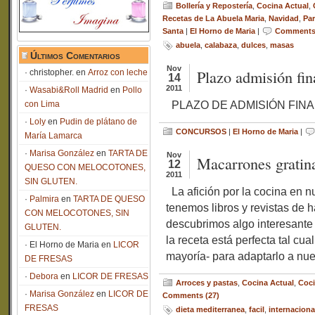
Bollería y Repostería
,
Cocina Actual
,
Recetas de La Abuela Maria
,
Navidad
,
Par
Santa
|
El Horno de Maria
|
Comments 
abuela
,
calabaza
,
dulces
,
masas
Últimos Comentarios
Nov
Plazo admisión fina
christopher.
en
Arroz con leche
14
2011
Wasabi&Roll Madrid
en
Pollo
PLAZO DE ADMIS
con Lima
Loly
en
Pudin de plátano de
CONCURSOS
|
El Horno de Maria
|
María Lamarca
Marisa González
en
TARTA DE
Nov
Macarrones gratina
12
QUESO CON MELOCOTONES,
2011
SIN GLUTEN.
La afición por la cocina en nu
Palmira
en
TARTA DE QUESO
tenemos libros y revistas de
CON MELOCOTONES, SIN
descubrimos algo interesante
GLUTEN.
la receta está perfecta tal cu
El Horno de Maria
en
LICOR
mayoría- para adaptarlo a nue
DE FRESAS
Debora
en
LICOR DE FRESAS
Arroces y pastas
,
Cocina Actual
,
Coci
Marisa González
en
LICOR DE
Comments (27)
FRESAS
dieta mediterranea
,
facil
,
internaciona