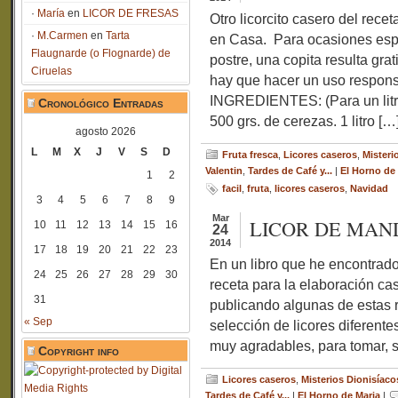
María
en
LICOR DE FRESAS
Otro licorcito casero del rec
M.Carmen
en
Tarta
en Casa. Para ocasiones es
Flaugnarde (o Flognarde) de
postre, una copita resulta gra
Ciruelas
hay que hacer un uso respons
INGREDIENTES: (Para un litro
Cronológico Entradas
500 grs. de cerezas. 1 litro […
agosto 2026
L
M
X
J
V
S
D
Fruta fresca
,
Licores caseros
,
Misteri
Valentin
,
Tardes de Café y...
|
El Horno de
1
2
facil
,
fruta
,
licores caseros
,
Navidad
3
4
5
6
7
8
9
Mar
LICOR DE MAN
10
11
12
13
14
15
16
24
2014
17
18
19
20
21
22
23
En un libro que he encontrado
24
25
26
27
28
29
30
receta para la elaboración cas
31
publicando algunas de estas 
« Sep
selección de licores diferent
muy agradables, para tomar, s
Copyright info
Licores caseros
,
Misterios Dionisíaco
Tardes de Café y...
|
El Horno de Maria
|