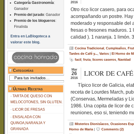
2016
Categoría Gastronomía
:
Ganador
Otro rico licor casero, para 
Premio del jurado
: Ganador
acompañando un postre. Hay 
Premio de los blogueros
:
moderado y responsable del 
Finalista
fresas o fresones maduros. 1 
Entra en LaBlogoteca a
calidad ). 1 naranja. 1 limón.
valorar este blog.
Cocina Tradicional
,
Cumpleaños
,
Frut
Tardes de Café y...
,
Varios
|
El Horno de M
facil
,
fruta
,
licores caseros
,
Navidad
Mar
Categorías
LICOR DE CAFÉ
26
Categorías
2016
Típico licor de Galicia, ela
Últimas Recetas
receta de Lourdes March, pub
TARTA DE QUESO CON
(Conservas, Mermeladas y Lico
MELOCOTONES, SIN GLUTEN.
1986. Una copita de licor de 
LICOR DE FRESAS
reuniones, eso si, teniendo m
ENSALADA CON
QUINOA,NARANJA Y
Misterios Dionisíacos
,
Ocasiones Esp
GRANADA
Horno de Maria
|
Comments (2)