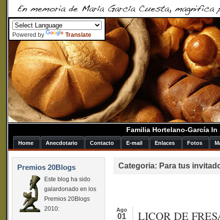
Powered by
Translate
Familia Hortelano-García I
Home
Anecdotario
Contacto
E-mail
Enlaces
Fotos
M
Categoria: Para tus invita
Premios 20Blogs
Este blog ha sido
galardonado en los
Premios 20Blogs
2010:
Ago
LICOR DE FRES
01