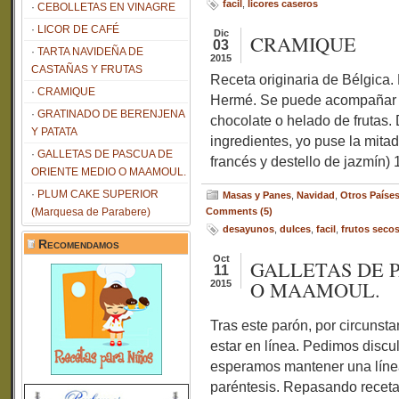
facil
,
licores caseros
CEBOLLETAS EN VINAGRE
LICOR DE CAFÉ
Dic
CRAMIQUE
03
TARTA NAVIDEÑA DE
2015
CASTAÑAS Y FRUTAS
Receta originaria de Bélgica. 
CRAMIQUE
Hermé. Se puede acompañar 
GRATINADO DE BERENJENA
chocolate o helado de frutas.
Y PATATA
ingredientes, yo puse la mit
GALLETAS DE PASCUA DE
francés y destello de jazmín) 
ORIENTE MEDIO O MAAMOUL.
PLUM CAKE SUPERIOR
Masas y Panes
,
Navidad
,
Otros Paíse
(Marquesa de Parabere)
Comments (5)
desayunos
,
dulces
,
facil
,
frutos seco
Recomendamos
Oct
GALLETAS DE 
11
O MAAMOUL.
2015
Tras este parón, por circunst
estar en línea. Pedimos discu
esperamos mantener una línea
paréntesis. Repasando recetas 