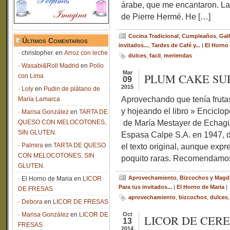
árabe, que me encantaron. L
de Pierre Hermé. He […]
Cocina Tradicional
,
Cumpleaños
,
Gal
Últimos Comentarios
invitados...
,
Tardes de Café y...
|
El Horno
christopher.
en
Arroz con leche
dulces
,
facil
,
meriendas
Wasabi&Roll Madrid
en
Pollo
Mar
PLUM CAKE SUPE
con Lima
09
2015
Loly
en
Pudin de plátano de
Aprovechando que tenía frut
María Lamarca
y hojeando el libro » Enciclop
Marisa González
en
TARTA DE
de María Mestayer de Echagü
QUESO CON MELOCOTONES,
SIN GLUTEN.
Espasa Calpe S.A. en 1947, 
Palmira
en
TARTA DE QUESO
el texto original, aunque exp
CON MELOCOTONES, SIN
poquito raras. Recomendamo
GLUTEN.
Aprovechamiento
,
Bizcochos y Magd
El Horno de Maria
en
LICOR
Para tus invitados...
|
El Horno de Maria
|
DE FRESAS
aprovechamiento
,
bizcochos
,
dulces
Debora
en
LICOR DE FRESAS
Marisa González
en
LICOR DE
Oct
LICOR DE CER
13
FRESAS
2014