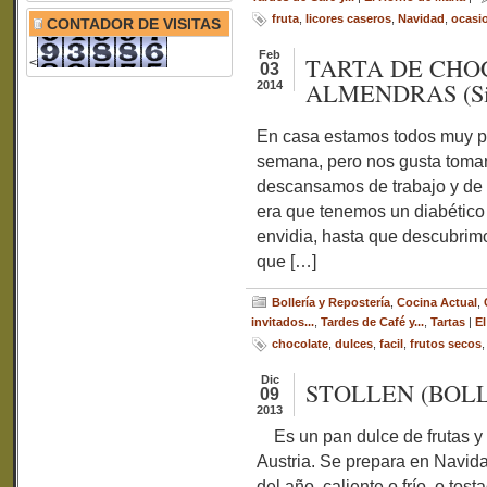
fruta
,
licores caseros
,
Navidad
,
ocasi
CONTADOR DE VISITAS
Feb
TARTA DE CHO
<
03
ALMENDRAS (Sin
2014
En casa estamos todos muy p
semana, pero nos gusta tomar
descansamos de trabajo y de 
era que tenemos un diabético
envidia, hasta que descubrimos
que […]
Bollería y Repostería
,
Cocina Actual
,
invitados...
,
Tardes de Café y...
,
Tartas
|
El
chocolate
,
dulces
,
facil
,
frutos secos
Dic
STOLLEN (BOLL
09
2013
Es un pan dulce de frutas y 
Austria. Se prepara en Navida
del año, caliente o frío, o tos