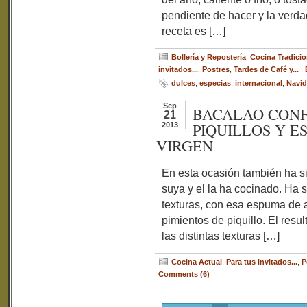
pendiente de hacer y la verd
receta es […]
Bollería y Repostería
,
Cocina Tradicio
invitados...
,
Postres
,
Tardes de Café y...
|
dulces
,
especias
,
internacional
,
Navi
Sep
BACALAO CONF
21
PIQUILLOS Y E
2013
VIRGEN
En esta ocasión también ha si
suya y el la ha cocinado. Ha 
texturas, con esa espuma de a
pimientos de piquillo. El resu
las distintas texturas […]
Cocina Actual
,
Para tus invitados...
,
P
Comments (6)