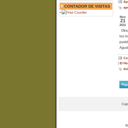
Ap
CONTADOR DE VISITAS
ape
<
Nov
21
2011
Otra 
los m
puebl
Agust
Co
|
El Ho
du
Page
Copy
R