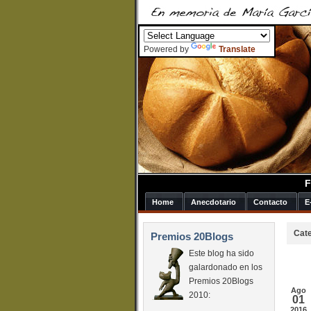
Powered by
Translate
F
Home
Anecdotario
Contacto
E
Cate
Premios 20Blogs
Este blog ha sido
galardonado en los
Premios 20Blogs
Ago
2010:
01
2016