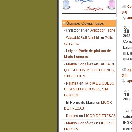
Co
(11)
ape
Últimos Comentarios
Jun
christopher.
en
Arroz con leche
19
2012
Wasabi&Roll Madrid
en
Pollo
Como 
con Lima
Espin
Loly
en
Pudin de plátano de
grs. 
María Lamarca
queso
Marisa González
en
TARTA DE
QUESO CON MELOCOTONES,
Ap
(15)
SIN GLUTEN.
ap
Palmira
en
TARTA DE QUESO
CON MELOCOTONES, SIN
Jun
16
GLUTEN.
2012
El Horno de Maria
en
LICOR
DE FRESAS
Un en
Debora
en
LICOR DE FRESAS
sabor
INGRE
Marisa González
en
LICOR DE
mante
FRESAS