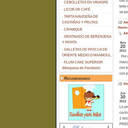
con s
CEBOLLETAS EN VINAGRE
todo 
LICOR DE CAFÉ
se pr
TARTA NAVIDEÑA DE
CASTAÑAS Y FRUTAS
Ad
Horno 
CRAMIQUE
Ad
GRATINADO DE BERENJENA
Y PATATA
Nov
20
GALLETAS DE PASCUA DE
2012
ORIENTE MEDIO O MAAMOUL.
Por 
marca
PLUM CAKE SUPERIOR
con b
(Marquesa de Parabere)
con p
Recomendamos
Ot
Jun
30
2012
Lo pr
coci
1 doc
PREPA