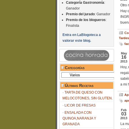
Categoría Gastronomía
:
Otro 
Ganador
Hay q
Premio del jurado
: Ganador
INGRE
Premio de los blogueros
:
buena
Finalista
Co
Entra en LaBlogoteca a
Tardes 
valorar este blog.
fac
May
16
2013
Hoy, 
Categorías
regal
Categorías
sabéi
a mi 
Últimas Recetas
TARTA DE QUESO CON
Ap
MELOCOTONES, SIN GLUTEN.
ap
LICOR DE FRESAS
Feb
ENSALADA CON
03
QUINOA,NARANJA Y
2013
La ma
GRANADA