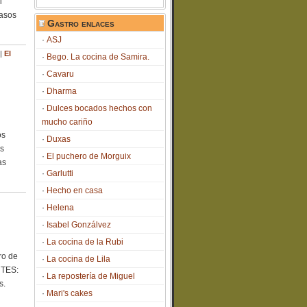
i
casos
Gastro enlaces
ASJ
|
El
Bego. La cocina de Samira.
Cavaru
Dharma
Dulces bocados hechos con
mucho cariño
os
Duxas
as
El puchero de Morguix
as
Garlutti
Hecho en casa
Helena
Isabel Gonzálvez
La cocina de la Rubi
ro de
La cocina de Lila
NTES:
La repostería de Miguel
s.
Mari's cakes