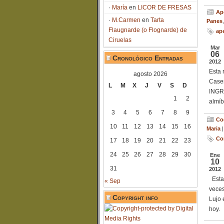
María
en
LICOR DE FRESAS
Ap
M.Carmen
en
Tarta
Panes
Flaugnarde (o Flognarde) de
ape
Ciruelas
Mar
06
Cronológico Entradas
2012
Esta 
agosto 2026
Caser
L
M
X
J
V
S
D
INGRE
1
2
almíb
3
4
5
6
7
8
9
Co
10
11
12
13
14
15
16
Maria
Co
17
18
19
20
21
22
23
24
25
26
27
28
29
30
Ene
10
31
2012
Esta 
« Sep
veces
Copyright info
Lujo 
hoy. 