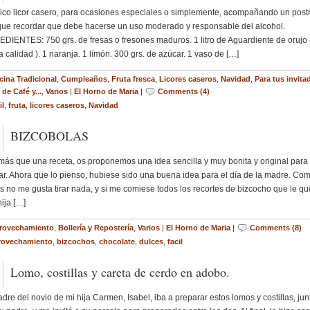
rico licor casero, para ocasiones especiales o simplemente, acompañando un postr
ue recordar que debe hacerse un uso moderado y responsable del alcohol.
DIENTES: 750 grs. de fresas o fresones maduros. 1 litro de Aguardiente de orujo 
 calidad ). 1 naranja. 1 limón. 300 grs. de azúcar. 1 vaso de […]
cina Tradicional
,
Cumpleaños
,
Fruta fresca
,
Licores caseros
,
Navidad
,
Para tus invitad
de Café y...
,
Varios
|
El Horno de Maria
|
Comments (4)
il
,
fruta
,
licores caseros
,
Navidad
BIZCOBOLAS
más que una receta, os proponemos una idea sencilla y muy bonita y original para
ar. Ahora que lo pienso, hubiese sido una buena idea para el día de la madre. Co
s no me gusta tirar nada, y si me comiese todos los recortes de bizcocho que le q
hija […]
rovechamiento
,
Bollería y Repostería
,
Varios
|
El Horno de Maria
|
Comments (8)
rovechamiento
,
bizcochos
,
chocolate
,
dulces
,
facil
Lomo, costillas y careta de cerdo en adobo.
dre del novio de mi hija Carmen, Isabel, iba a preparar estos lomos y costillas, jun