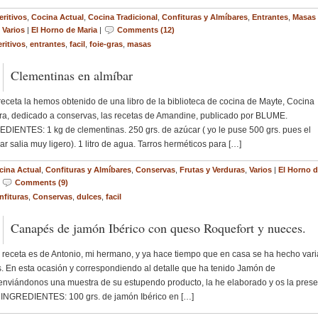
eritivos
,
Cocina Actual
,
Cocina Tradicional
,
Confituras y Almíbares
,
Entrantes
,
Masas 
,
Varios
|
El Horno de Maria
|
Comments (12)
ritivos
,
entrantes
,
facil
,
foie-gras
,
masas
Clementinas en almíbar
receta la hemos obtenido de una libro de la biblioteca de cocina de Mayte, Cocina
a, dedicado a conservas, las recetas de Amandine, publicado por BLUME.
DIENTES: 1 kg de clementinas. 250 grs. de azúcar ( yo le puse 500 grs. pues el
ar salia muy ligero). 1 litro de agua. Tarros herméticos para […]
cina Actual
,
Confituras y Almíbares
,
Conservas
,
Frutas y Verduras
,
Varios
|
El Horno 
|
Comments (9)
nfituras
,
Conservas
,
dulces
,
facil
Canapés de jamón Ibérico con queso Roquefort y nueces.
receta es de Antonio, mi hermano, y ya hace tiempo que en casa se ha hecho vari
. En esta ocasión y correspondiendo al detalle que ha tenido Jamón de
enviándonos una muestra de su estupendo producto, la he elaborado y os la prese
INGREDIENTES: 100 grs. de jamón Ibérico en […]