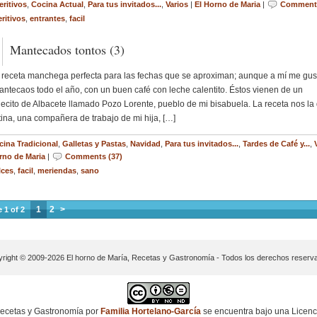
eritivos
,
Cocina Actual
,
Para tus invitados...
,
Varios
|
El Horno de Maria
|
Comments
ritivos
,
entrantes
,
facil
Mantecados tontos (3)
receta manchega perfecta para las fechas que se aproximan; aunque a mí me gus
antecaos todo el año, con un buen café con leche calentito. Éstos vienen de un
ecito de Albacete llamado Pozo Lorente, pueblo de mi bisabuela. La receta nos la 
ina, una compañera de trabajo de mi hija, […]
cina Tradicional
,
Galletas y Pastas
,
Navidad
,
Para tus invitados...
,
Tardes de Café y...
,
rno de Maria
|
Comments (37)
lces
,
facil
,
meriendas
,
sano
1
2
>
 1 of 2
right © 2009-2026 El horno de María, Recetas y Gastronomía - Todos los derechos reserv
ecetas y Gastronomía
por
Familia Hortelano-García
se encuentra bajo una Licenc