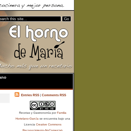
ano
Entries RSS
|
Comments RSS
Recetas y Gastronomía
por
Familia
Hortelano-García
se encuentra bajo una
Licencia
Creative Commons
Reconocimiento-NoComercial-