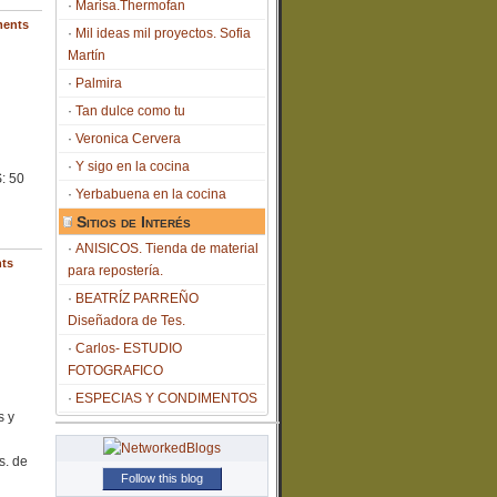
Marisa.Thermofan
ents
Mil ideas mil proyectos. Sofia
Martín
Palmira
Tan dulce como tu
Veronica Cervera
Y sigo en la cocina
: 50
Yerbabuena en la cocina
Sitios de Interés
ANISICOS. Tienda de material
ts
para repostería.
BEATRÍZ PARREÑO
Diseñadora de Tes.
Carlos- ESTUDIO
FOTOGRAFICO
ESPECIAS Y CONDIMENTOS
s y
s. de
Follow this blog