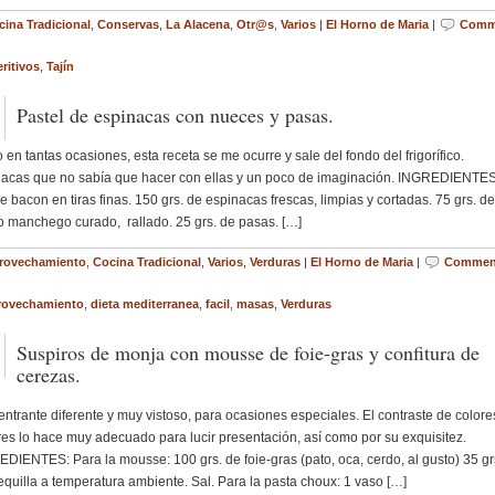
cina Tradicional
,
Conservas
,
La Alacena
,
Otr@s
,
Varios
|
El Horno de Maria
|
Comm
ritivos
,
Tajín
Pastel de espinacas con nueces y pasas.
en tantas ocasiones, esta receta se me ocurre y sale del fondo del frigorífico.
acas que no sabía que hacer con ellas y un poco de imaginación. INGREDIENTES
de bacon en tiras finas. 150 grs. de espinacas frescas, limpias y cortadas. 75 grs. de
 manchego curado, rallado. 25 grs. de pasas. […]
rovechamiento
,
Cocina Tradicional
,
Varios
,
Verduras
|
El Horno de Maria
|
Commen
rovechamiento
,
dieta mediterranea
,
facil
,
masas
,
Verduras
Suspiros de monja con mousse de foie-gras y confitura de
cerezas.
trante diferente y muy vistoso, para ocasiones especiales. El contraste de colore
es lo hace muy adecuado para lucir presentación, así como por su exquisitez.
DIENTES: Para la mousse: 100 grs. de foie-gras (pato, oca, cerdo, al gusto) 35 gr
quilla a temperatura ambiente. Sal. Para la pasta choux: 1 vaso […]