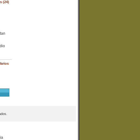
 (24)
tan
dio
Varios
ados.
ia