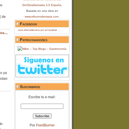
e.
SinObraDerivada 3.0 España
.
Basada en una obra en
( de
www.elhornodemaria.com
.
Facebook
www.elhornodemaria.com en Facebook
os...
,
Patrocinadores
mo ya
uedan
Suscribirse
Escribe tu e-mail:
to
Por
FeedBurner