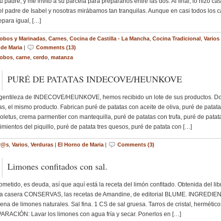
u padre, y me invitó a su parcela para prepararlos entre las dos. Al final, lo hizo cas
el padre de Isabel y nosotras mirábamos tan tranquilas. Aunque en casi todos los 
epara igual, […]
obos y Marinadas
,
Carnes
,
Cocina de Castilla - La Mancha
,
Cocina Tradicional
,
Varios
de Maria
|
Comments (13)
obos
,
carne
,
cerdo
,
matanza
PURÉ DE PATATAS INDECOVE/HEUNKOVE
gentileza de INDECOVE/HEUNKOVE, hemos recibido un lote de sus productos. D
s, el mismo producto. Fabrican puré de patatas con aceite de oliva, puré de patat
oletus, crema parmentier con mantequilla, puré de patatas con trufa, puré de patat
imientos del piquillo, puré de patata tres quesos, puré de patata con […]
r@s
,
Varios
,
Verduras
|
El Horno de Maria
|
Comments (3)
Limones confitados con sal.
ometido, es deuda, así que aquí está la receta del limón confitado. Obtenida del lib
na casera CONSERVAS, las recetas de Amandine, de editorial BLUME. INGREDIE
ena de limones naturales. Sal fina. 1 CS de sal gruesa. Tarros de cristal, hermético
RACIÓN: Lavar los limones con agua fría y secar. Ponerlos en […]