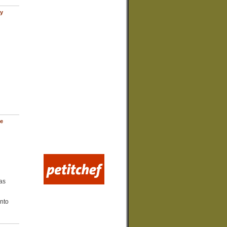
y
de
as
nto