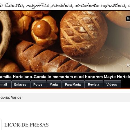
amilia Hortelano-García In memoriam et ad honorem Mayte Hortel
-mail
Enlaces
Fotos
María
Para María
Revista
Videos
goria: Varios
LICOR DE FRESAS