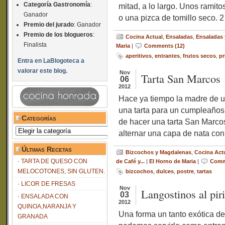
Categoría Gastronomía
:
mitad, a lo largo. Unos ramitos
Ganador
o una pizca de tomillo seco. 2
Premio del jurado
: Ganador
Premio de los blogueros
:
Cocina Actual
,
Ensaladas
,
Ensaladas 
Finalista
Maria
|
Comments (12)
aperitivos
,
entrantes
,
frutos secos
,
pr
Entra en LaBlogoteca a
valorar este blog.
Nov
Tarta San Marcos
06
2012
Hace ya tiempo la madre de 
una tarta para un cumpleaños, 
Categorías
de hacer una tarta San Marcos
Categorías
alternar una capa de nata con
Últimas Recetas
Bizcochos y Magdalenas
,
Cocina Act
TARTA DE QUESO CON
de Café y...
|
El Horno de Maria
|
Comm
MELOCOTONES, SIN GLUTEN.
bizcochos
,
dulces
,
postre
,
tartas
LICOR DE FRESAS
Nov
Langostinos al piri-
03
ENSALADA CON
2012
QUINOA,NARANJA Y
Una forma un tanto exótica de
GRANADA