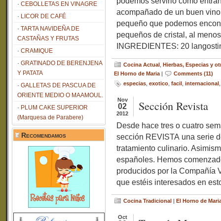
podemos servirlo como entra
CEBOLLETAS EN VINAGRE
acompañado de un buen vino bl
LICOR DE CAFÉ
pequeño que podemos encontra
TARTA NAVIDEÑA DE
pequeños de cristal, al meno
CASTAÑAS Y FRUTAS
INGREDIENTES: 20 langostin
CRAMIQUE
GRATINADO DE BERENJENA
Cocina Actual
,
Hierbas, Especias y 
Y PATATA
El Horno de Maria
|
Comments (11)
especias
,
exotico
,
facil
,
internacional
GALLETAS DE PASCUA DE
ORIENTE MEDIO O MAAMOUL.
Nov
Sección Revista
02
PLUM CAKE SUPERIOR
2012
(Marquesa de Parabere)
Desde hace tres o cuatro sem
Recomendamos
sección REVISTA una serie de
tratamiento culinario. Asimi
españoles. Hemos comenzado 
producidos por la Compañía 
que estéis interesados en est
Cocina Tradicional
|
El Horno de Mari
Oct