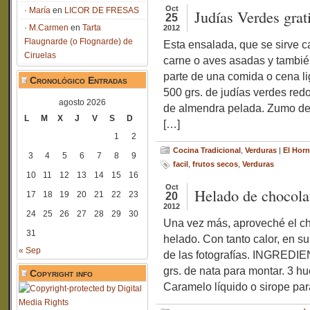
Oct
María
en
LICOR DE FRESAS
Judías Verdes grat
25
M.Carmen
en
Tarta
2012
Flaugnarde (o Flognarde) de
Esta ensalada, que se sirve c
Ciruelas
carne o aves asadas y tambi
parte de una comida o cena 
Cronológico Entradas
500 grs. de judías verdes red
agosto 2026
de almendra pelada. Zumo de 1
L
M
X
J
V
S
D
[…]
1
2
Cocina Tradicional
,
Verduras
|
El Horn
3
4
5
6
7
8
9
facil
,
frutos secos
,
Verduras
10
11
12
13
14
15
16
Oct
Helado de chocola
17
18
19
20
21
22
23
20
2012
24
25
26
27
28
29
30
Una vez más, aproveché el ch
31
helado. Con tanto calor, en s
« Sep
de las fotografías. INGREDIE
grs. de nata para montar. 3 h
Copyright info
Caramelo líquido o sirope p