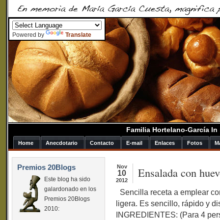
Powered by
Translate
Familia Hortelano-García I
Home
Anecdotario
Contacto
E-mail
Enlaces
Fotos
M
Premios 20Blogs
Nov
Ensalada con huev
10
Este blog ha sido
2012
galardonado en los
Sencilla receta a emplear co
Premios 20Blogs
ligera. Es sencillo, rápido y d
2010:
INGREDIENTES: (Para 4 perso