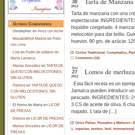
Tarta de Manzana
30
2012
Tarta de manzana con una cre
espectacular. INGREDIENTES:
Últimos Comentarios
hojaldre congelado. 4 manza
christopher.
en
Arroz con leche
melocotón para dar brillo. Gu
Wasabi&Roll Madrid
en
Pollo
huevos. 90 grs. de azúcar. 12
con Lima
Loly
en
Pudin de plátano de
Cocina Tradicional
,
Cumpleaños
,
Para
María Lamarca
Comments (10)
Marisa González
en
TARTA DE
Oct
Lomos de merluza 
27
QUESO CON MELOCOTONES,
2012
SIN GLUTEN.
Esta fácil receta es un ejem
Palmira
en
TARTA DE QUESO
Jamaica pueden introducir un
CON MELOCOTONES, SIN
pescado. INGREDIENTES: 24 l
GLUTEN.
3 CS de aceite de oliva. 6 cha
El Horno de Maria
en
LICOR
majado. 1 lata de […]
DE FRESAS
Debora
en
LICOR DE FRESAS
Otros Países
,
Pescados y Mariscos
|
E
Marisa González
en
LICOR DE
especias
,
exotico
,
facil
,
internacional
FRESAS