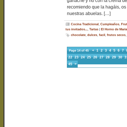
ganache y no con la crema de
recomiendo que la hagáis, os
nuestras abuelas. […]
Cocina Tradicional
,
Cumpleaños
,
Fru
tus invitados...
,
Tartas
|
El Horno de Mari
chocolate
,
dulces
,
facil
,
frutos secos
<
1
2
3
4
5
6
7
Page 14 of 45
22
23
24
25
26
27
28
29
30
3
45
>