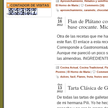
Aprovechamiento
,
Helados y semifrí
CONTADOR DE VISITAS
El Horno de Maria
|
Comments (16)
aprovechamiento
,
caramelo
,
chocola
<
Oct
Flan de Plátano co
16
base crocante. Mi
2012
Otra de las recetas que me ha
este flan. El enlace a esta re
Corresponde a Gastronomia&C
Aunque me pareció un poco so
las almendras. INGREDIENTES
Cocina Actual
,
Cocina Tradicional
,
Fl
Postres
|
El Horno de Maria
|
Comment
dulces
,
facil
,
Flanes
,
fruta
,
frutos sec
Oct
Tarta Clásica de G
13
2012
De todas las tartas de galletas
de mi hermana Pili. Yo he hec