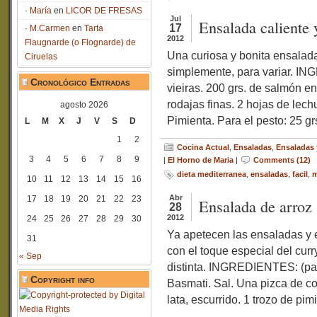
María
en
LICOR DE FRESAS
Jul
Ensalada caliente y
17
M.Carmen
en
Tarta
2012
Flaugnarde (o Flognarde) de
Una curiosa y bonita ensalada
Ciruelas
simplemente, para variar. I
Cronológico Entradas
vieiras. 200 grs. de salmón en
rodajas finas. 2 hojas de lechu
agosto 2026
Pimienta. Para el pesto: 25 gr
L
M
X
J
V
S
D
1
2
Cocina Actual
,
Ensaladas
,
Ensaladas 
3
4
5
6
7
8
9
|
El Horno de Maria
|
Comments (12)
dieta mediterranea
,
ensaladas
,
facil
,
m
10
11
12
13
14
15
16
Abr
17
18
19
20
21
22
23
Ensalada de arroz 
28
2012
24
25
26
27
28
29
30
Ya apetecen las ensaladas y 
31
con el toque especial del cur
« Sep
distinta. INGREDIENTES: (par
Copyright info
Basmati. Sal. Una pizca de co
lata, escurrido. 1 trozo de pim