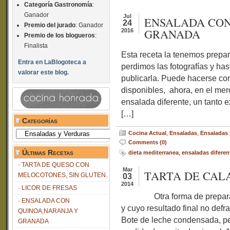
Categoría Gastronomía
:
Ganador
Jul
ENSALADA CON
24
Premio del jurado
: Ganador
GRANADA
2016
Premio de los blogueros
:
Finalista
Esta receta la tenemos prep
Entra en LaBlogoteca a
perdimos las fotografías y ha
valorar este blog.
publicarla. Puede hacerse con
disponibles, ahora, en el me
ensalada diferente, un tanto e
[…]
Categorías
Categorías
Cocina Actual
,
Ensaladas
,
Ensaladas 
Comments (0)
Últimas Recetas
dieta mediterranea
,
ensaladas diferen
TARTA DE QUESO CON
Mar
TARTA DE CAL
MELOCOTONES, SIN GLUTEN.
03
2014
LICOR DE FRESAS
Otra forma de preparar un 
ENSALADA CON
y cuyo resultado final no de
QUINOA,NARANJA Y
Bote de leche condensada, p
GRANADA