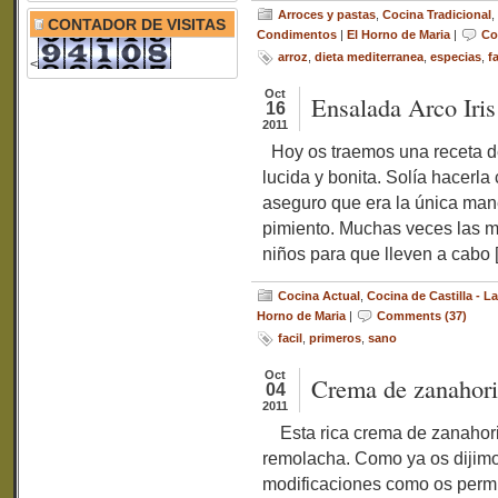
Arroces y pastas
,
Cocina Tradicional
,
CONTADOR DE VISITAS
Condimentos
|
El Horno de Maria
|
Co
arroz
,
dieta mediterranea
,
especias
,
fa
<
Oct
Ensalada Arco Iris
16
2011
Hoy os traemos una receta d
lucida y bonita. Solía hacerl
aseguro que era la única man
pimiento. Muchas veces las 
niños para que lleven a cabo 
Cocina Actual
,
Cocina de Castilla - 
Horno de Maria
|
Comments (37)
facil
,
primeros
,
sano
Oct
Crema de zanahor
04
2011
Esta rica crema de zanahoria
remolacha. Como ya os dijimo
modificaciones como os permi