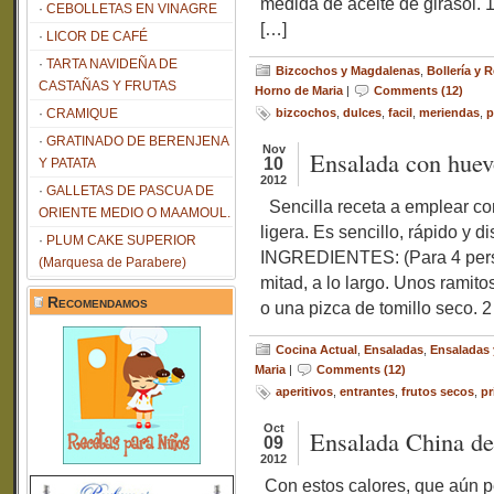
medida de aceite de girasol. 
CEBOLLETAS EN VINAGRE
[…]
LICOR DE CAFÉ
TARTA NAVIDEÑA DE
Bizcochos y Magdalenas
,
Bollería y 
CASTAÑAS Y FRUTAS
Horno de Maria
|
Comments (12)
CRAMIQUE
bizcochos
,
dulces
,
facil
,
meriendas
,
p
GRATINADO DE BERENJENA
Nov
Ensalada con huev
10
Y PATATA
2012
GALLETAS DE PASCUA DE
Sencilla receta a emplear co
ORIENTE MEDIO O MAAMOUL.
ligera. Es sencillo, rápido y d
PLUM CAKE SUPERIOR
INGREDIENTES: (Para 4 perso
(Marquesa de Parabere)
mitad, a lo largo. Unos ramitos
Recomendamos
o una pizca de tomillo seco. 2
Cocina Actual
,
Ensaladas
,
Ensaladas 
Maria
|
Comments (12)
aperitivos
,
entrantes
,
frutos secos
,
pr
Oct
Ensalada China de 
09
2012
Con estos calores, que aún p