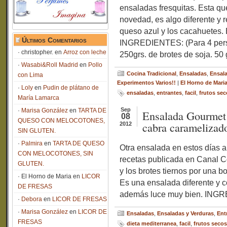
ensaladas fresquitas. Esta qu
novedad, es algo diferente y 
queso azul y los cacahuetes
Últimos Comentarios
INGREDIENTES: (Para 4 perso
christopher.
en
Arroz con leche
250grs. de brotes de soja. 50 
Wasabi&Roll Madrid
en
Pollo
Cocina Tradicional
,
Ensaladas
,
Ensala
con Lima
Experimentos Varios!!
|
El Horno de Mari
Loly
en
Pudin de plátano de
ensaladas
,
entrantes
,
facil
,
frutos sec
María Lamarca
Sep
Marisa González
en
TARTA DE
Ensalada Gourmet 
08
QUESO CON MELOCOTONES,
cabra caramelizad
2012
SIN GLUTEN.
Palmira
en
TARTA DE QUESO
Otra ensalada en estos días a
CON MELOCOTONES, SIN
recetas publicada en Canal Co
GLUTEN.
y los brotes tiernos por una
El Horno de Maria
en
LICOR
Es una ensalada diferente y c
DE FRESAS
además luce muy bien. ING
Debora
en
LICOR DE FRESAS
Marisa González
en
LICOR DE
Ensaladas
,
Ensaladas y Verduras
,
Ent
FRESAS
dieta mediterranea
,
facil
,
frutos secos