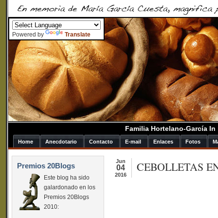
Powered by
Translate
Familia Hortelano-García I
Home
Anecdotario
Contacto
E-mail
Enlaces
Fotos
M
Jun
CEBOLLETAS E
Premios 20Blogs
04
2016
Este blog ha sido
galardonado en los
Premios 20Blogs
2010: