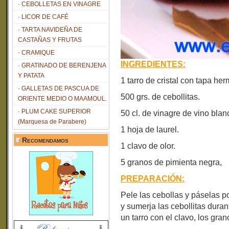
CEBOLLETAS EN VINAGRE
LICOR DE CAFÉ
TARTA NAVIDEÑA DE
CASTAÑAS Y FRUTAS
CRAMIQUE
INGREDIENTES:
GRATINADO DE BERENJENA
Y PATATA
1 tarro de cristal con tapa her
GALLETAS DE PASCUA DE
500 grs. de cebollitas.
ORIENTE MEDIO O MAAMOUL.
PLUM CAKE SUPERIOR
50 cl. de vinagre de vino blan
(Marquesa de Parabere)
1 hoja de laurel.
Recomendamos
1 clavo de olor.
5 granos de pimienta negra,
PREPARACIÓN:
Pele las cebollas y páselas p
y sumerja las cebollitas dura
un tarro con el clavo, los gran