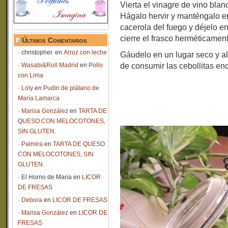
Vierta el vinagre de vino bla
Hágalo hervir y manténgalo en
cacerola del fuego y déjelo en
cierre el frasco herméticament
Últimos Comentarios
christopher.
en
Arroz con leche
Gáudelo en un lugar seco y al
Wasabi&Roll Madrid
en
Pollo
de consumir las cebollitas enc
con Lima
Loly
en
Pudin de plátano de
María Lamarca
Marisa González
en
TARTA DE
QUESO CON MELOCOTONES,
SIN GLUTEN.
Palmira
en
TARTA DE QUESO
CON MELOCOTONES, SIN
GLUTEN.
El Horno de Maria
en
LICOR
DE FRESAS
Debora
en
LICOR DE FRESAS
Marisa González
en
LICOR DE
FRESAS