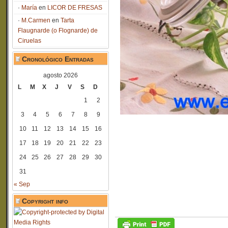
María
en
LICOR DE FRESAS
M.Carmen
en
Tarta
Flaugnarde (o Flognarde) de
Ciruelas
Cronológico Entradas
agosto 2026
L
M
X
J
V
S
D
1
2
3
4
5
6
7
8
9
10
11
12
13
14
15
16
17
18
19
20
21
22
23
24
25
26
27
28
29
30
31
« Sep
Copyright info