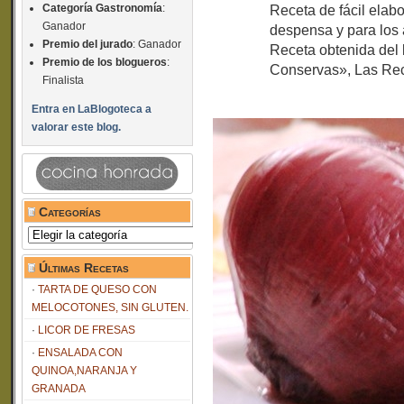
Categoría Gastronomía
:
Receta de fácil elab
Ganador
despensa y para los 
Premio del jurado
: Ganador
Receta obtenida del 
Premio de los blogueros
:
Conservas», Las Rec
Finalista
Entra en LaBlogoteca a
valorar este blog.
Categorías
Categorías
Últimas Recetas
TARTA DE QUESO CON
MELOCOTONES, SIN GLUTEN.
LICOR DE FRESAS
ENSALADA CON
QUINOA,NARANJA Y
GRANADA