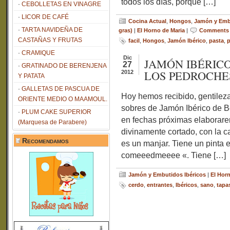
todos los días, porque […]
CEBOLLETAS EN VINAGRE
LICOR DE CAFÉ
Cocina Actual
,
Hongos
,
Jamón y Embu
TARTA NAVIDEÑA DE
gras)
|
El Horno de Maria
|
Comments 
CASTAÑAS Y FRUTAS
facil
,
Hongos
,
Jamón Ibérico
,
pasta
,
p
CRAMIQUE
Dic
JAMÓN IBÉRIC
27
GRATINADO DE BERENJENA
LOS PEDROCHE
2012
Y PATATA
GALLETAS DE PASCUA DE
Hoy hemos recibido, gentilez
ORIENTE MEDIO O MAAMOUL.
sobres de Jamón Ibérico de Be
PLUM CAKE SUPERIOR
en fechas próximas elaborare
(Marquesa de Parabere)
divinamente cortado, con la ca
Recomendamos
es un manjar. Tiene un pinta 
comeeedmeeee «. Tiene […]
Jamón y Embutidos Ibéricos
|
El Hor
cerdo
,
entrantes
,
Ibéricos
,
sano
,
tapa