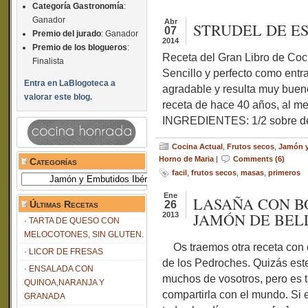
Categoría Gastronomía
:
Ganador
Abr
STRUDEL DE E
07
Premio del jurado
: Ganador
2014
Premio de los blogueros
:
Receta del Gran Libro de Coc
Finalista
Sencillo y perfecto como entr
Entra en LaBlogoteca a
agradable y resulta muy buen
valorar este blog.
receta de hace 40 años, al m
INGREDIENTES: 1/2 sobre de 
Cocina Actual
,
Frutos secos
,
Jamón y
Horno de Maria
|
Comments (6)
Categorías
facil
,
frutos secos
,
masas
,
primeros
Categorías
Ene
LASAÑA CON BO
Últimas Recetas
26
JAMÓN DE BEL
2013
TARTA DE QUESO CON
MELOCOTONES, SIN GLUTEN.
Os traemos otra receta con e
LICOR DE FRESAS
de los Pedroches. Quizás est
ENSALADA CON
muchos de vosotros, pero es t
QUINOA,NARANJA Y
compartirla con el mundo. Si 
GRANADA