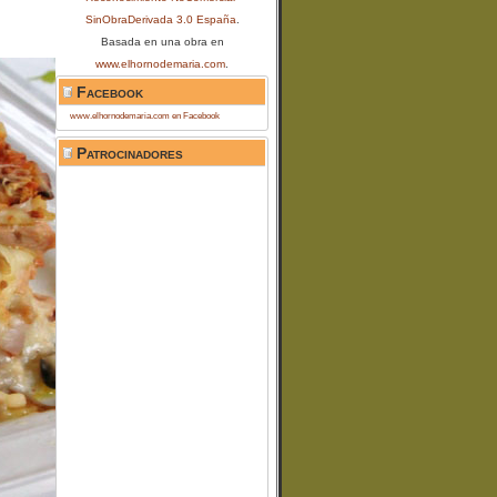
SinObraDerivada 3.0 España
.
Basada en una obra en
www.elhornodemaria.com
.
Facebook
www.elhornodemaria.com en Facebook
Patrocinadores