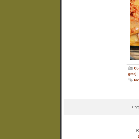
Co
gras)
fac
Copy
R