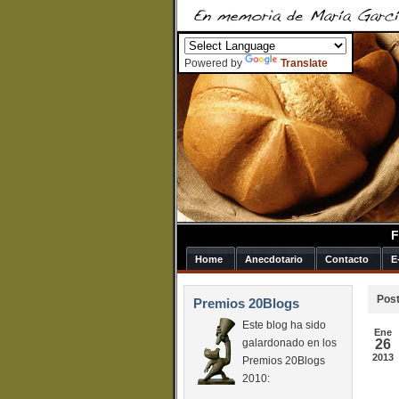
Powered by
Translate
F
Home
Anecdotario
Contacto
E
Post
Premios 20Blogs
Este blog ha sido
Ene
galardonado en los
26
2013
Premios 20Blogs
2010: