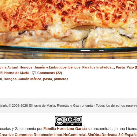
cina Actual
,
Hongos
,
Jamón y Embutidos Ibéricos
,
Para tus invitados...
,
Pasta
,
Pato (
|
El Horno de Maria
|
Comments (22)
il
,
Hongos
,
Jamón Ibérico
,
pasta
,
primeros
right © 2009-2026 El horno de María, Recetas y Gastronomía - Todos los derechos reserv
ecetas y Gastronomía
por
Familia Hortelano-García
se encuentra bajo una Licenc
Creative Commons Reconocimiento-NoComercial-SinObraDerivada 3.0 Españ