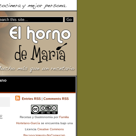
ano
Entries RSS
|
Comments RSS
E
Recetas y Gastronomía
por
Familia
Hortelano-García
se encuentra bajo una
Licencia
Creative Commons
Reconocimiento-NoComercial-