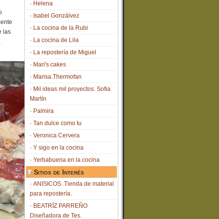
Helena
o
Isabel Gonzálvez
mente
La cocina de la Rubi
 las
La cocina de Lila
,
La repostería de Miguel
Mari's cakes
Marisa.Thermofan
Mil ideas mil proyectos. Sofia
Martín
Palmira
Tan dulce como tu
Veronica Cervera
Y sigo en la cocina
Yerbabuena en la cocina
Sitios de Interés
ANISICOS. Tienda de material
para repostería.
BEATRÍZ PARREÑO
Diseñadora de Tes.