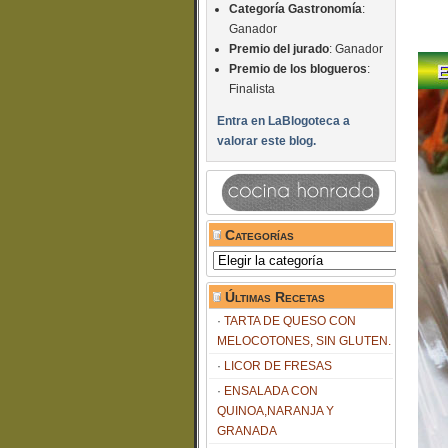
Categoría Gastronomía
:
Ganador
Premio del jurado
: Ganador
Premio de los blogueros
:
Finalista
Entra en LaBlogoteca a
valorar este blog.
Categorías
Categorías
Últimas Recetas
TARTA DE QUESO CON
MELOCOTONES, SIN GLUTEN.
LICOR DE FRESAS
ENSALADA CON
QUINOA,NARANJA Y
GRANADA