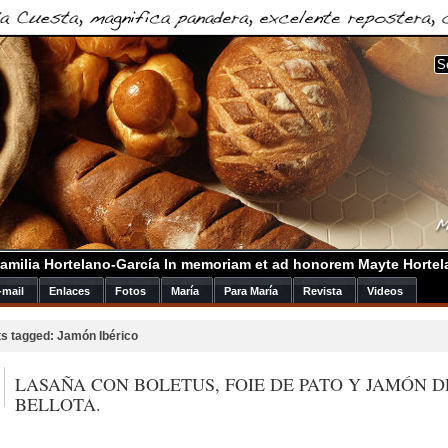
amilia Hortelano-García In memoriam et ad honorem Mayte Hortel
-mail
Enlaces
Fotos
María
Para María
Revista
Videos
s tagged: Jamón Ibérico
LASAÑA CON BOLETUS, FOIE DE PATO Y JAMÓN D
BELLOTA.