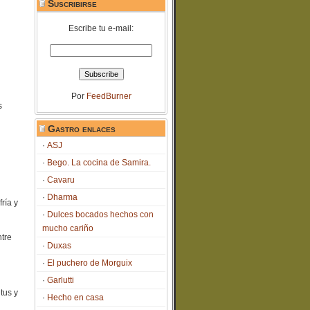
Suscribirse
Escribe tu e-mail:
Por
FeedBurner
s
Gastro enlaces
ASJ
Bego. La cocina de Samira.
Cavaru
Dharma
ría y
Dulces bocados hechos con
mucho cariño
tre
Duxas
El puchero de Morguix
Garlutti
tus y
Hecho en casa