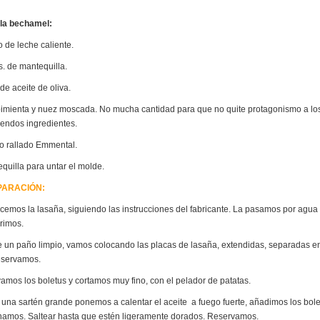
 la bechamel:
ro de leche caliente.
s. de mantequilla.
de aceite de oliva.
pimienta y nuez moscada. No mucha cantidad para que no quite protagonismo a lo
endos ingredientes.
 rallado Emmental.
quilla para untar el molde.
PARACIÓN:
cemos la lasaña, siguiendo las instrucciones del fabricante. La pasamos por agua f
rimos.
 un paño limpio, vamos colocando las placas de lasaña, extendidas, separadas en
eservamos.
amos los boletus y cortamos muy fino, con el pelador de patatas.
 una sartén grande ponemos a calentar el aceite a fuego fuerte, añadimos los bole
amos. Saltear hasta que estén ligeramente dorados. Reservamos.