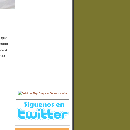
a que
 hacer
 para
 así