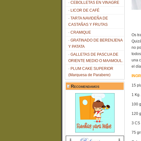
CEBOLLETAS EN VINAGRE
LICOR DE CAFÉ
TARTA NAVIDEÑA DE
CASTAÑAS Y FRUTAS
CRAMIQUE
Os tr
GRATINADO DE BERENJENA
Quizá
Y PATATA
no po
todos
GALLETAS DE PASCUA DE
una c
ORIENTE MEDIO O MAAMOUL.
el dí
PLUM CAKE SUPERIOR
(Marquesa de Parabere)
INGR
15 pl
Recomendamos
1 Kg.
100 g
120 g
3 CS 
75 gr