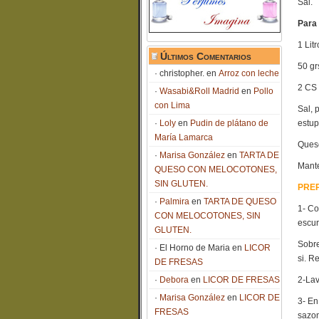
Sal.
Para
1 Lit
Últimos Comentarios
50 gr
christopher.
en
Arroz con leche
2 CS 
Wasabi&Roll Madrid
en
Pollo
con Lima
Sal, 
Loly
en
Pudin de plátano de
estup
María Lamarca
Queso
Marisa González
en
TARTA DE
Mante
QUESO CON MELOCOTONES,
SIN GLUTEN.
PRE
Palmira
en
TARTA DE QUESO
1- Co
CON MELOCOTONES, SIN
escur
GLUTEN.
Sobre
El Horno de Maria
en
LICOR
si. R
DE FRESAS
Debora
en
LICOR DE FRESAS
2-Lav
Marisa González
en
LICOR DE
3- En
FRESAS
sazon