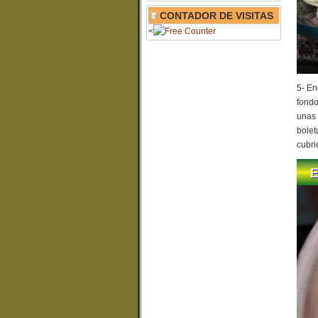
CONTADOR DE VISITAS
<
5- En
fondo
unas 
bolet
cubri