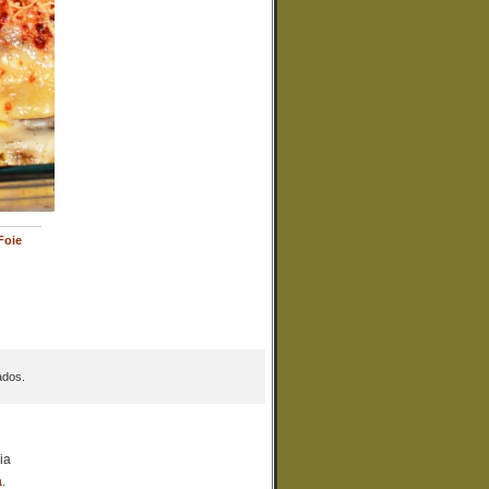
Foie
ados.
ia
a
.