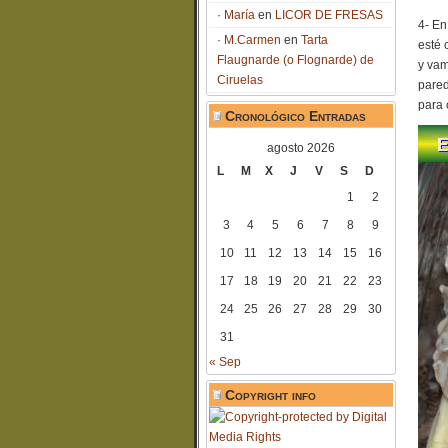
María
en
LICOR DE FRESAS
4- En
M.Carmen
en
Tarta
esté 
Flaugnarde (o Flognarde) de
y vam
Ciruelas
pared
para 
Cronológico Entradas
agosto 2026
L
M
X
J
V
S
D
1
2
3
4
5
6
7
8
9
10
11
12
13
14
15
16
17
18
19
20
21
22
23
24
25
26
27
28
29
30
31
« Sep
Copyright info