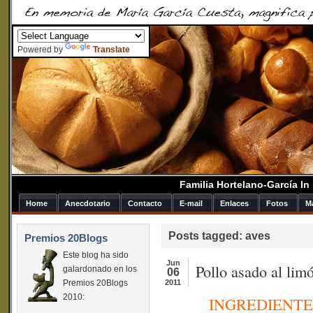
Powered by
Translate
Familia Hortelano-García I
Home
Anecdotario
Contacto
E-mail
Enlaces
Fotos
M
Posts tagged: aves
Premios 20Blogs
Este blog ha sido
Jun
Pollo asado al lim
galardonado en los
06
Premios 20Blogs
2011
2010:
INGREDIENTE