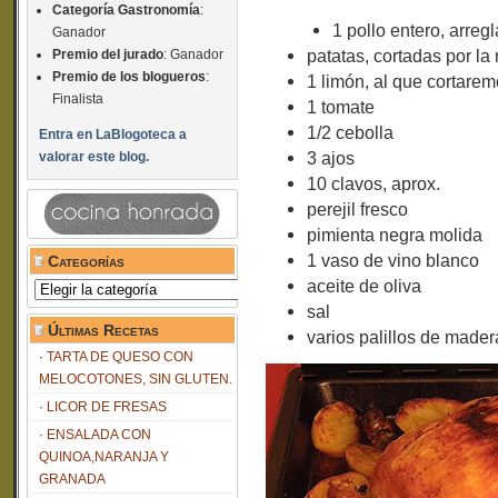
Categoría Gastronomía
:
1 pollo entero, arreg
Ganador
patatas, cortadas por l
Premio del jurado
: Ganador
Premio de los blogueros
:
1 limón, al que cortare
Finalista
1 tomate
1/2 cebolla
Entra en LaBlogoteca a
3 ajos
valorar este blog.
10 clavos, aprox.
perejil fresco
pimienta negra molida
1 vaso de vino blanco
Categorías
aceite de oliva
Categorías
sal
Últimas Recetas
varios palillos de mader
TARTA DE QUESO CON
MELOCOTONES, SIN GLUTEN.
LICOR DE FRESAS
ENSALADA CON
QUINOA,NARANJA Y
GRANADA