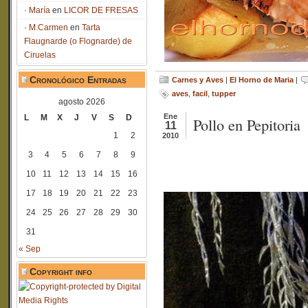
María
en
LICOR DE FRESAS
M.Carmen
en
Tarta
Flaugnarde (o Flognarde) de
Ciruelas
Cronológico Entradas
Carnes y Aves
|
El Horno de Maria
|
aves
,
facil
,
tupper
agosto 2026
Ene
L
M
X
J
V
S
D
Pollo en Pepitoria
11
1
2
2010
3
4
5
6
7
8
9
10
11
12
13
14
15
16
17
18
19
20
21
22
23
24
25
26
27
28
29
30
31
« Sep
Copyright info