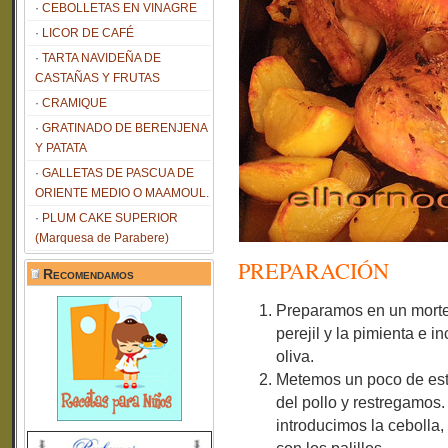
CEBOLLETAS EN VINAGRE
LICOR DE CAFÉ
TARTA NAVIDEÑA DE
CASTAÑAS Y FRUTAS
CRAMIQUE
GRATINADO DE BERENJENA
Y PATATA
GALLETAS DE PASCUA DE
ORIENTE MEDIO O MAAMOUL.
PLUM CAKE SUPERIOR
(Marquesa de Parabere)
PREPARACIÓN
Recomendamos
Preparamos en un morter
perejil y la pimienta e 
oliva.
Metemos un poco de esta
del pollo y restregamos
introducimos la cebolla,