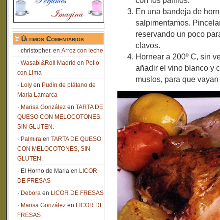
con los palillos.
En una bandeja de horno
salpimentamos. Pincelam
reservando un poco para
Últimos Comentarios
clavos.
christopher.
en
Arroz con leche
Hornear a 200º C, sin v
Wasabi&Roll Madrid
en
Pollo
añadir el vino blanco y 
con Lima
muslos, para que vayan 
Loly
en
Pudin de plátano de
María Lamarca
Marisa González
en
TARTA DE
QUESO CON MELOCOTONES,
SIN GLUTEN.
Palmira
en
TARTA DE QUESO
CON MELOCOTONES, SIN
GLUTEN.
El Horno de Maria
en
LICOR
DE FRESAS
Debora
en
LICOR DE FRESAS
Marisa González
en
LICOR DE
FRESAS