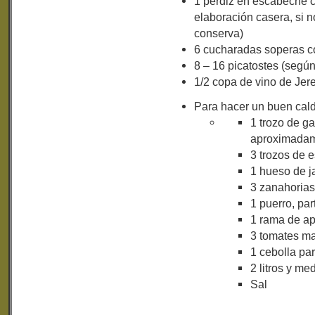
1 perdiz en escabeche c
elaboración casera, si 
conserva)
6 cucharadas soperas c
8 – 16 picatostes (segú
1/2 copa de vino de Jer
Para hacer un buen cal
1 trozo de ga
aproximadam
3 trozos de 
1 hueso de 
3 zanahorias
1 puerro, par
1 rama de ap
3 tomates ma
1 cebolla par
2 litros y m
Sal