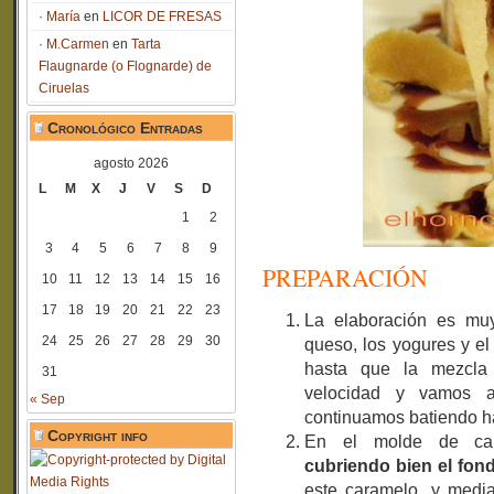
María
en
LICOR DE FRESAS
M.Carmen
en
Tarta
Flaugnarde (o Flognarde) de
Ciruelas
Cronológico Entradas
agosto 2026
L
M
X
J
V
S
D
1
2
3
4
5
6
7
8
9
PREPARACIÓN
10
11
12
13
14
15
16
17
18
19
20
21
22
23
La elaboración es muy
24
25
26
27
28
29
30
queso, los yogures y e
hasta que la mezcla
31
velocidad y vamos 
« Sep
continuamos batiendo ha
Copyright info
En el molde de c
cubriendo bien el fon
este caramelo, y media