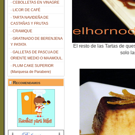
CEBOLLETAS EN VINAGRE
LICOR DE CAFÉ
TARTA NAVIDEÑA DE
CASTAÑAS Y FRUTAS
CRAMIQUE
GRATINADO DE BERENJENA
Y PATATA
El resto de las Tartas de que
GALLETAS DE PASCUA DE
solo la
ORIENTE MEDIO O MAAMOUL.
PLUM CAKE SUPERIOR
(Marquesa de Parabere)
Recomendamos