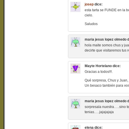
josep
dice:
esta tarta se FUNDE en la bo
cielo.
Saludos
maria jesus lopez olmedo
d
hola maite somos chus y jua
decirte que visitaremos tu
Mayte Hortelano
dice:
Gracias a todos!!!.
Qué sorpresa, Chus y Juan,
Un besaco también para voso
maria jesus lopez olmedo
d
sorpresala nuestra…..sino te
tenias…..jajajajaja
elena
dice: