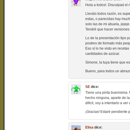
Hola a todos!. Disculpad el
Lleváis todos razón, es super
estas, o parecidas hay much
solo las de mi abuela, jejej
Tendré que hacer versiones
Lo de la presentación tipo 
postres de formato más peq
Eso sí lo he visto en receta
cantidades de azúcar.
Simone, la tuya tiene que e
Bueno, para todos un abrazo
SE
dice:
Tiene una pinta buenisima. 
hecho ninguna, aparte de l
dificil, voy a intentarlo a ver 
¡Gracias! Estaré pendiente p
Elisa
dice: