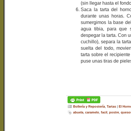
(sin llegar hasta el fondo
Saca la tarta del horn
durante unas horas. Cu
sumergimos la base del
agua tibia, para que 
despegar la tarta. Con 
cuchillo), separa la ta
suelta del todo, movie
tarta sobre el recipien
puse unas tiras de pieles
Bollería y Repostería
,
Tartas
|
El Horn
abuela
,
caramelo
,
facil
,
postre
,
queso