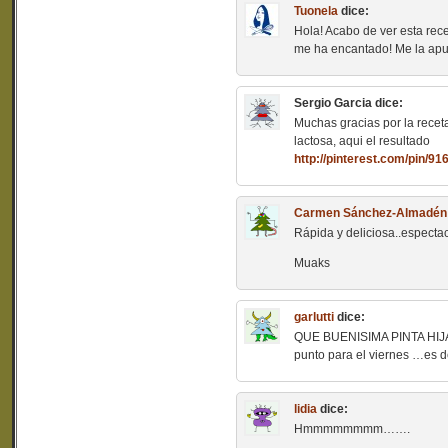
Tuonela
dice:
Hola! Acabo de ver esta rec
me ha encantado! Me la apu
Sergio Garcia
dice:
Muchas gracias por la receta
lactosa, aqui el resultado
http://pinterest.com/pin/
Carmen Sánchez-Almadén
Rápida y deliciosa..espectac
Muaks
garlutti
dice:
QUE BUENISIMA PINTA HIJA …
punto para el viernes …es 
lidia
dice:
Hmmmmmmmm…….