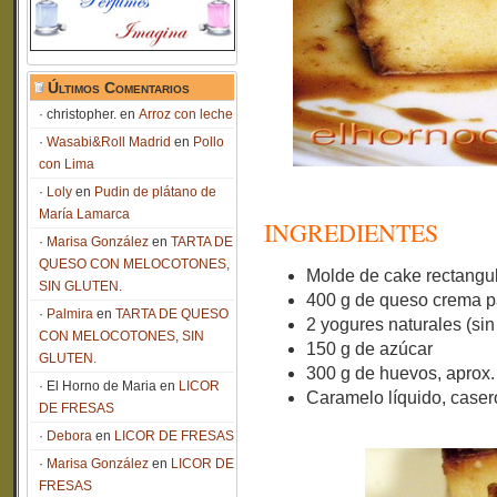
Últimos Comentarios
christopher.
en
Arroz con leche
Wasabi&Roll Madrid
en
Pollo
con Lima
Loly
en
Pudin de plátano de
María Lamarca
INGREDIENTES
Marisa González
en
TARTA DE
QUESO CON MELOCOTONES,
Molde de cake rectangul
SIN GLUTEN.
400 g de queso crema pa
Palmira
en
TARTA DE QUESO
2 yogures naturales (sin
CON MELOCOTONES, SIN
150 g de azúcar
GLUTEN.
300 g de huevos, aprox.
El Horno de Maria
en
LICOR
Caramelo líquido, casero
DE FRESAS
Debora
en
LICOR DE FRESAS
Marisa González
en
LICOR DE
FRESAS