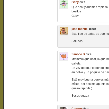
Gaby
dice:
Que rico! y además rapidita.
besitos
Gaby
jose manuel
dice:
Este tipo de tartas es que nu
Saludos
Simone B
dice:
Mmmmm que rica!, la que ha
galleta.
En vez de ogur le pongo crem
en polvo y un poquito de har
Está muy buena pero es más
crítica, por eso me apunto 
queso rapidita;)
Besos guapa
Cavaru
dice: