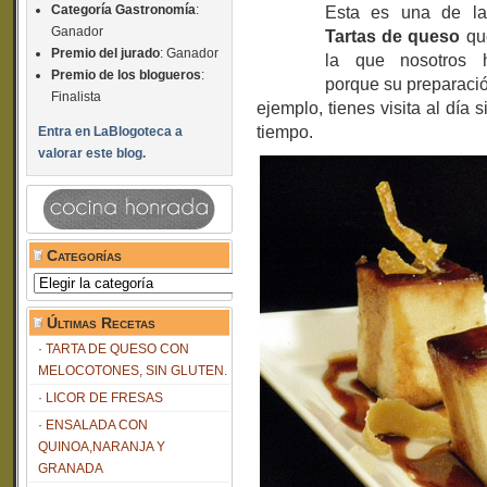
Categoría Gastronomía
:
Esta es una de las
Ganador
Tartas de queso
qu
Premio del jurado
: Ganador
la que nosotros 
Premio de los blogueros
:
porque su preparació
Finalista
ejemplo, tienes visita al día
tiempo.
Entra en LaBlogoteca a
valorar este blog.
Categorías
Categorías
Últimas Recetas
TARTA DE QUESO CON
MELOCOTONES, SIN GLUTEN.
LICOR DE FRESAS
ENSALADA CON
QUINOA,NARANJA Y
GRANADA