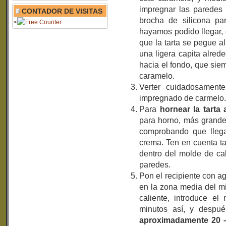
impregnar las paredes
CONTADOR DE VISITAS
brocha de silicona pa
<
hayamos podido llegar,
que la tarta se pegue a
una ligera capita alred
hacia el fondo, que si
caramelo.
Verter cuidadosamen
impregnado de carmelo.
Para
hornear la tarta
para horno, más grande
comprobando que llega
crema. Ten en cuenta t
dentro del molde de ca
paredes.
Pon el recipiente con a
en la zona media del m
caliente, introduce e
minutos así, y despu
aproximadamente 20 