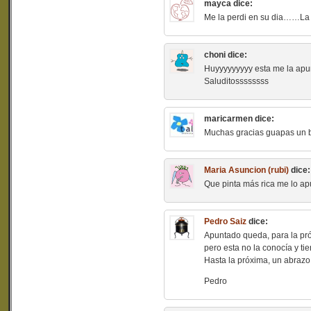
mayca
dice:
Me la perdi en su dia……La
choni
dice:
Huyyyyyyyyy esta me la apun
Saluditossssssss
maricarmen
dice:
Muchas gracias guapas un 
Maria Asuncion (rubi)
dice:
Que pinta más rica me lo apun
Pedro Saiz
dice:
Apuntado queda, para la pró
pero esta no la conocía y tie
Hasta la próxima, un abrazo
Pedro