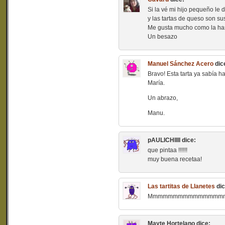
Si la vé mi hijo pequeño le
y las tartas de queso son sus
Me gusta mucho como la has 
Un besazo
Manuel Sánchez Acero
dic
Bravo! Esta tarta ya sabía h
María.
Un abrazo,
Manu.
pAULICHIIII
dice:
que pintaa !!!!!!
muy buena recetaa!
Las tartitas de Llanetes
dic
Mmmmmmmmmmmmmmmmmm, qu
Mayte Hortelano
dice: