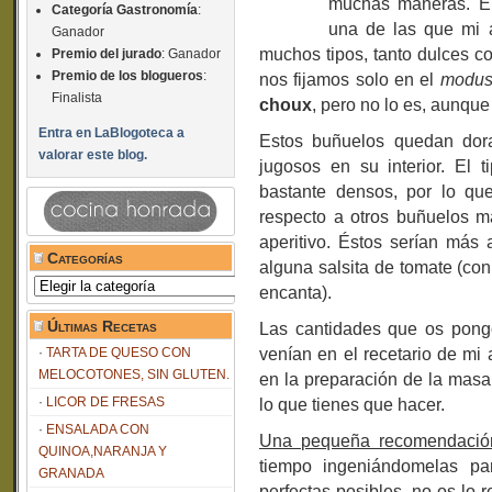
muchas maneras. En
Categoría Gastronomía
:
una de las que mi 
Ganador
muchos tipos, tanto dulces co
Premio del jurado
: Ganador
Premio de los blogueros
:
nos fijamos solo en el
modus
Finalista
choux
, pero no lo es, aunqu
Entra en LaBlogoteca a
Estos buñuelos quedan dorad
valorar este blog.
jugosos en su interior. E
bastante densos, por lo qu
respecto a otros buñuelos m
aperitivo. Éstos serían má
Categorías
alguna salsita de tomate (con
Categorías
encanta).
Últimas Recetas
Las cantidades que os pon
venían en el recetario de mi
TARTA DE QUESO CON
MELOCOTONES, SIN GLUTEN.
en la preparación de la masa 
LICOR DE FRESAS
lo que tienes que hacer.
ENSALADA CON
Una pequeña recomendació
QUINOA,NARANJA Y
tiempo ingeniándomelas par
GRANADA
perfectas posibles, no os lo