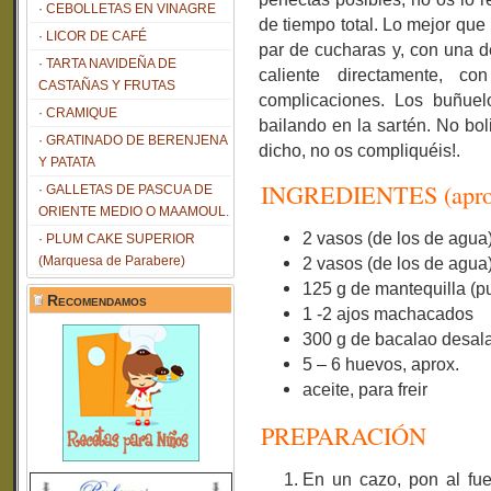
CEBOLLETAS EN VINAGRE
de tiempo total. Lo mejor que
LICOR DE CAFÉ
par de cucharas y, con una d
TARTA NAVIDEÑA DE
caliente directamente, 
CASTAÑAS Y FRUTAS
complicaciones. Los buñuel
CRAMIQUE
bailando en la sartén. No boli
GRATINADO DE BERENJENA
dicho, no os compliquéis!.
Y PATATA
INGREDIENTES (aprox
GALLETAS DE PASCUA DE
ORIENTE MEDIO O MAAMOUL.
2 vasos (de los de agua
PLUM CAKE SUPERIOR
(Marquesa de Parabere)
2 vasos (de los de agua
125 g de mantequilla (p
Recomendamos
1 -2 ajos machacados
300 g de bacalao desala
5 – 6 huevos, aprox.
aceite, para freir
PREPARACIÓN
En un cazo, pon al fu