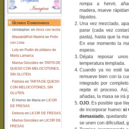
rompa a hervir, añ
madera, mueve rápidame
líquidos.
Últimos Comentarios
Una vez mezclado, apar
parar (cada vez costar
christopher.
en
Arroz con leche
pasta), hasta que la m
Wasabi&Roll Madrid
en
Pollo
con Lima
En ese momento la mas
espeso.
Loly
en
Pudin de plátano de
María Lamarca
Déjala reposar uno
temperatura templada.
Marisa González
en
TARTA DE
QUESO CON MELOCOTONES,
Cuando ya no esté tan
SIN GLUTEN.
remueve bien con la cu
Palmira
en
TARTA DE QUESO
integrado por complet
CON MELOCOTONES, SIN
repite el proceso. As
GLUTEN.
añadas, la masa se irá 
El Horno de Maria
en
LICOR
OJO
. Es posible que l
DE FRESAS
de incorporar huevo:
si
Debora
en
LICOR DE FRESAS
demasiado
, quedando 
Marisa González
en
LICOR DE
se unen con dificultad,
e
FRESAS