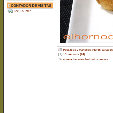
CONTADOR DE VISITAS
<
Pescados y Mariscos
,
Platos Variados
|
Comments (24)
abuela
,
bacalao
,
buñuelos
,
masas