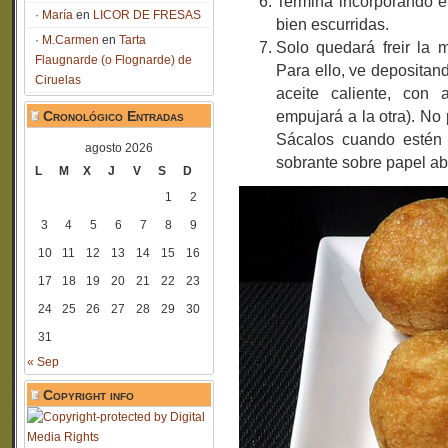
Termina incorporando e
María
en
LICOR DE FRESAS
bien escurridas.
M.Carmen
en
Tarta
Solo quedará freir la 
Flaugnarde (o Flognarde) de
Para ello, ve deposita
Ciruelas
aceite caliente, con
empujará a la otra). N
Cronológico Entradas
Sácalos cuando estén 
agosto 2026
sobrante sobre papel ab
L
M
X
J
V
S
D
1
2
3
4
5
6
7
8
9
10
11
12
13
14
15
16
17
18
19
20
21
22
23
24
25
26
27
28
29
30
31
« Sep
Copyright info