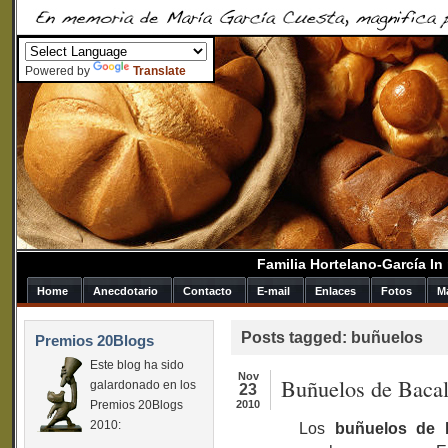
Powered by
Translate
Familia Hortelano-García I
Home
Anecdotario
Contacto
E-mail
Enlaces
Fotos
M
Posts tagged: buñuelos
Premios 20Blogs
Este blog ha sido
Nov
Buñuelos de Baca
galardonado en los
23
Premios 20Blogs
2010
2010:
Los
buñuelos de 