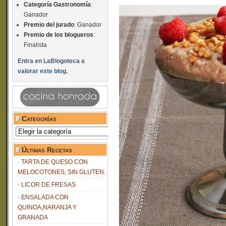
Categoría Gastronomía
:
Ganador
Premio del jurado
: Ganador
Premio de los blogueros
:
Finalista
Entra en LaBlogoteca a
valorar este blog.
Categorías
Categorías
Últimas Recetas
TARTA DE QUESO CON
MELOCOTONES, SIN GLUTEN.
LICOR DE FRESAS
ENSALADA CON
QUINOA,NARANJA Y
GRANADA