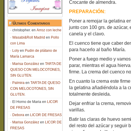
Crocante de almendra.
PREPARACIÓN:
Poner a remojar la gelatina e
Últimos Comentarios
junto con 100 grs. de azúcar, e
christopher.
en
Arroz con leche
canela y el clavo.
Wasabi&Roll Madrid
en
Pollo
El cuenco tiene que caber den
con Lima
para hacerlo al baño María.
Loly
en
Pudin de plátano de
María Lamarca
Poner a fuego medio y vamos b
Marisa González
en
TARTA DE
parar, mientras el agua hier
QUESO CON MELOCOTONES,
firme. La crema del cuenco no
SIN GLUTEN.
En cuanto la crema este firme 
Palmira
en
TARTA DE QUESO
la gelatina añadiéndola a la 
CON MELOCOTONES, SIN
totalmente desleida.
GLUTEN.
El Horno de Maria
en
LICOR
Dejar enfriar la crema, remov
DE FRESAS
varillas.
Debora
en
LICOR DE FRESAS
Batir las claras de huevo sem
Marisa González
en
LICOR DE
del resto del azúcar y seguir
FRESAS