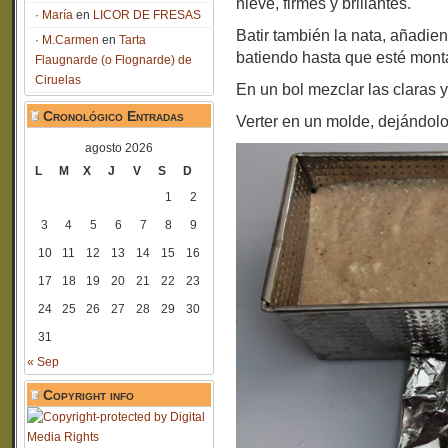
nieve, firmes y brillantes.
María
en
LICOR DE FRESAS
Batir también la nata, añadie
M.Carmen
en
Tarta
batiendo hasta que esté mont
Flaugnarde (o Flognarde) de
Ciruelas
En un bol mezclar las claras 
Cronológico Entradas
Verter en un molde, dejándolo
agosto 2026
L
M
X
J
V
S
D
1
2
3
4
5
6
7
8
9
10
11
12
13
14
15
16
17
18
19
20
21
22
23
24
25
26
27
28
29
30
31
« Sep
Copyright info