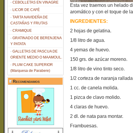
CEBOLLETAS EN VINAGRE
Esta vez traemos un helado di
LICOR DE CAFÉ
aromático y con el toque de l
TARTA NAVIDEÑA DE
INGREDIENTES:
CASTAÑAS Y FRUTAS
2 hojas de gelatina.
CRAMIQUE
GRATINADO DE BERENJENA
1/8 litro de agua.
Y PATATA
4 yemas de huevo.
GALLETAS DE PASCUA DE
ORIENTE MEDIO O MAAMOUL.
150 grs. de azúcar moreno.
PLUM CAKE SUPERIOR
1/8 litro de vino tinto seco.
(Marquesa de Parabere)
1/2 corteza de naranja rallada
Recomendamos
1 cc. de canela molida.
1 pizca de clavo molido.
4 claras de huevo.
2 dl. de nata para montar.
Frambuesas.