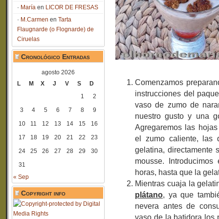
María
en
LICOR DE FRESAS
M.Carmen
en
Tarta
Flaugnarde (o Flognarde) de
Ciruelas
Cronológico Entradas
agosto 2026
Comenzamos preparan
L
M
X
J
V
S
D
instrucciones del paque
1
2
vaso de zumo de naran
3
4
5
6
7
8
9
nuestro gusto y una go
10
11
12
13
14
15
16
Agregaremos las hojas 
17
18
19
20
21
22
23
el zumo caliente, las 
gelatina, directamente 
24
25
26
27
28
29
30
mousse. Introducimos e
31
horas, hasta que la gela
« Sep
Mientras cuaja la gelat
Copyright info
plátano
, ya que tambi
nevera antes de consu
vaso de la batidora los