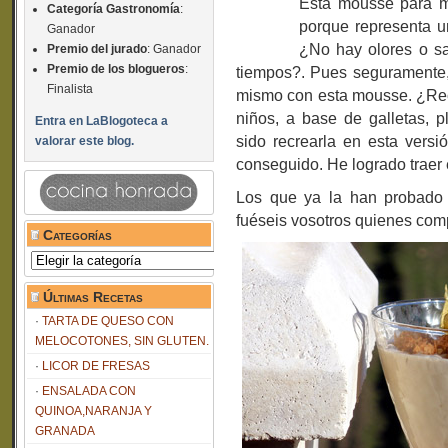
Esta mousse para m
Categoría Gastronomía
:
porque representa 
Ganador
¿No hay olo
res o s
Premio del jurado
: Ganador
Premio de los blogueros
:
tiempos?. Pues seguramente,
Finalista
mismo con esta mousse. ¿Rec
niños, a base de galletas, p
Entra en LaBlogoteca a
sido recrearla en esta versi
valorar este blog.
conseguido. He logrado traer e
Los que ya la han probado 
fuéseis vosotros quienes com
Categorías
Categorías
Últimas Recetas
TARTA DE QUESO CON
MELOCOTONES, SIN GLUTEN.
LICOR DE FRESAS
ENSALADA CON
QUINOA,NARANJA Y
GRANADA