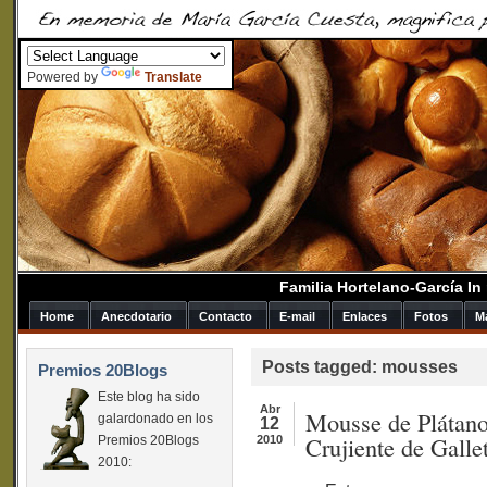
Powered by
Translate
Familia Hortelano-García I
Home
Anecdotario
Contacto
E-mail
Enlaces
Fotos
M
Posts tagged: mousses
Premios 20Blogs
Este blog ha sido
Abr
Mousse de Plátano
galardonado en los
12
Crujiente de Galle
Premios 20Blogs
2010
2010: