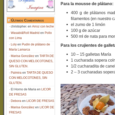
Para la mousse de plátano:
400 g de plátanos madu
filamentos (en nuestro c
Últimos Comentarios
el zumo de 1 limón
christopher.
en
Arroz con leche
100 g de azúcar
Wasabi&Roll Madrid
en
Pollo
500 ml de nata para mon
con Lima
Loly
en
Pudin de plátano de
Para los crujientes de gallet
María Lamarca
10 – 15 galletas María
Marisa González
en
TARTA DE
1 cucharada sopera col
QUESO CON MELOCOTONES,
1/2 cucharadita de cane
SIN GLUTEN.
2 – 3 cucharadas soper
Palmira
en
TARTA DE QUESO
CON MELOCOTONES, SIN
GLUTEN.
El Horno de Maria
en
LICOR
DE FRESAS
Debora
en
LICOR DE FRESAS
Marisa González
en
LICOR DE
FRESAS