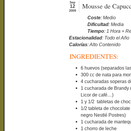
Sep
Mousse de Capucci
12
2009
Coste
: Medio
Dificultad
: Media
Tiempo
: 1 Hora + Re
Estacionalidad
: Todo el Año
Calorías
: Alto Contenido
INGREDIENTES:
6 huevos (separados las
300 cc de nata para mon
4 cucharadas soperas d
1 cucharada de Brandy (
Licor de café…)
1 y 1/2 tabletas de choc
1/2 tableta de chocolate
negro Nestlé Postres)
1 cucharada de mantequ
1 chorro de leche