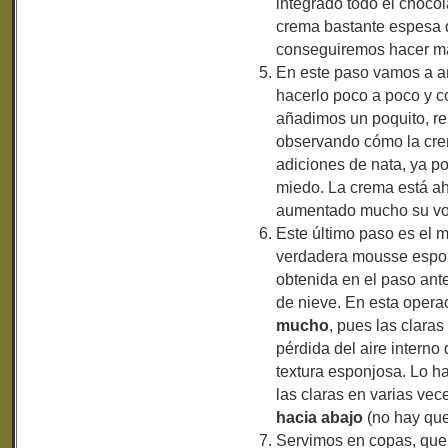
integrado todo el choco
crema bastante espesa q
conseguiremos hacer m
En este paso vamos a a
hacerlo poco a poco y co
añadimos un poquito, 
observando cómo la cre
adiciones de nata, ya p
miedo. La crema está a
aumentado mucho su v
Este último paso es el 
verdadera mousse espon
obtenida en el paso ante
de nieve. En esta opera
mucho
, pues las clara
pérdida del aire interno
textura esponjosa. Lo 
las claras en varias vec
hacia abajo
(no hay que
Servimos en copas, que 