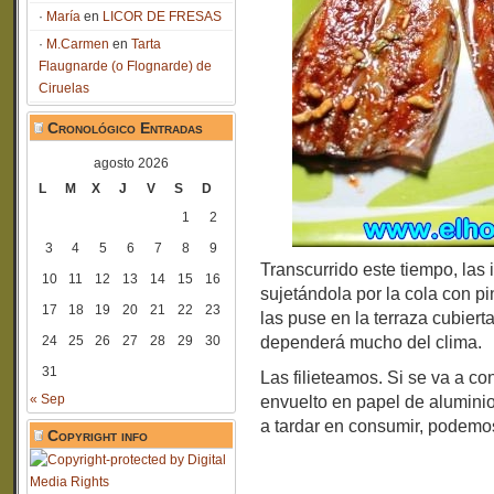
María
en
LICOR DE FRESAS
M.Carmen
en
Tarta
Flaugnarde (o Flognarde) de
Ciruelas
Cronológico Entradas
agosto 2026
L
M
X
J
V
S
D
1
2
3
4
5
6
7
8
9
Transcurrido este tiempo, las 
10
11
12
13
14
15
16
sujetándola por la cola con pi
17
18
19
20
21
22
23
las puse en la terraza cubier
24
25
26
27
28
29
30
dependerá mucho del clima.
31
Las filieteamos. Si se va a 
« Sep
envuelto en papel de aluminio e
a tardar en consumir, podemo
Copyright info