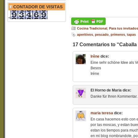
CONTADOR DE VISITAS
<
Cocina Tradicional
,
Para tus invitados
aperitivos
,
pescado
,
primeros
,
tapas
17 Comentarios to “Caballa
Irène
dice:
Eine sehr schöne Idee als Vor
Besos
Irène
El Horno de Maria
dice:
Danke für Ihren Kommentar.
maria teresa
dice:
En casa hacemos esto con el
por las moscas, y estan buen
estan los tiempos para much
en mi blog nombrandote, por