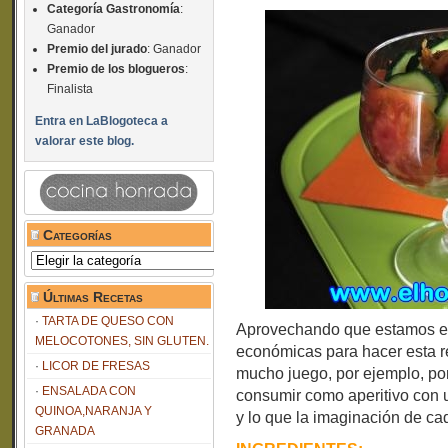
Categoría Gastronomía
:
Ganador
Premio del jurado
: Ganador
Premio de los blogueros
:
Finalista
Entra en LaBlogoteca a
valorar este blog.
Categorías
Categorías
Últimas Recetas
TARTA DE QUESO CON
Aprovechando que estamos en
MELOCOTONES, SIN GLUTEN.
económicas para hacer esta r
LICOR DE FRESAS
mucho juego, por ejemplo, pon
ENSALADA CON
consumir como aperitivo con u
QUINOA,NARANJA Y
y lo que la imaginación de ca
GRANADA