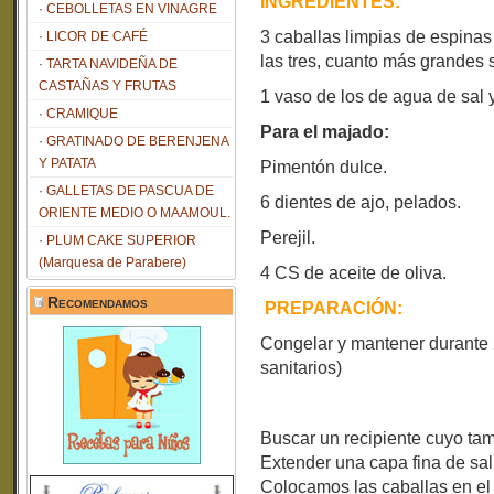
INGREDIENTES:
CEBOLLETAS EN VINAGRE
3 caballas limpias de espinas
LICOR DE CAFÉ
las tres, cuanto más grandes 
TARTA NAVIDEÑA DE
CASTAÑAS Y FRUTAS
1 vaso de los de agua de sal 
CRAMIQUE
Para el majado:
GRATINADO DE BERENJENA
Y PATATA
Pimentón dulce.
GALLETAS DE PASCUA DE
6 dientes de ajo, pelados.
ORIENTE MEDIO O MAAMOUL.
Perejil.
PLUM CAKE SUPERIOR
(Marquesa de Parabere)
4 CS de aceite de oliva.
Recomendamos
PREPARACIÓN:
Congelar y mantener durante 
sanitarios)
Buscar un recipiente cuyo tam
Extender una capa fina de sal 
Colocamos las caballas en el r