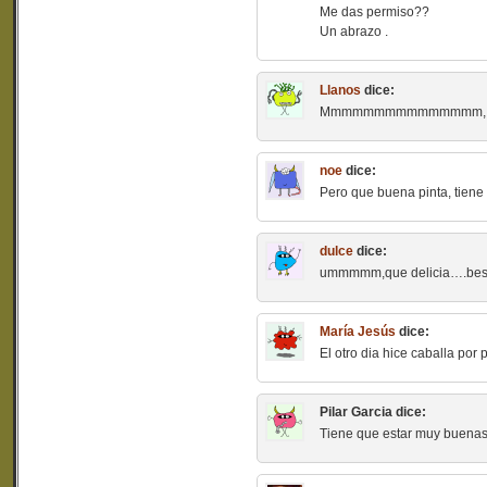
Me das permiso??
Un abrazo .
Llanos
dice:
Mmmmmmmmmmmmmmm, qué 
noe
dice:
Pero que buena pinta, tiene 
dulce
dice:
ummmmm,que delicia….be
María Jesús
dice:
El otro dia hice caballa po
Pilar Garcia
dice:
Tiene que estar muy buenas 