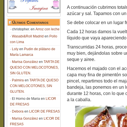
A continuación cubrimos total
azúcar y sal. Tapamos con un
Últimos Comentarios
Se debe colocar en un lugar fr
christopher.
en
Arroz con leche
Cada 12 horas damos la vuelt
Wasabi&Roll Madrid
en
Pollo
líquido que vaya apareciendo 
con Lima
Transcurridas 24 horas, proce
Loly
en
Pudin de plátano de
muy bien, dejándolas sobre un
María Lamarca
seque y airee.
Marisa González
en
TARTA DE
QUESO CON MELOCOTONES,
Hacemos el majado con el aceit
SIN GLUTEN.
capa muy fina de pimentón sob
Palmira
en
TARTA DE QUESO
pincel, repartimos todo el ma
CON MELOCOTONES, SIN
bandeja, las ponemos en un l
GLUTEN.
durante 12 horas, con lo que
El Horno de Maria
en
LICOR
a la caballa.
DE FRESAS
Debora
en
LICOR DE FRESAS
Marisa González
en
LICOR DE
FRESAS