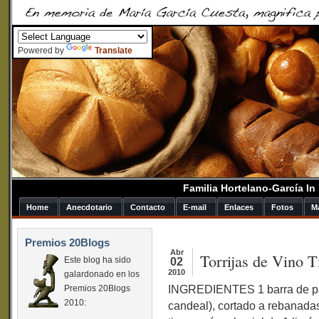
Powered by
Translate
Familia Hortelano-García I
Home
Anecdotario
Contacto
E-mail
Enlaces
Fotos
M
Premios 20Blogs
Abr
Torrijas de Vino T
Este blog ha sido
02
2010
galardonado en los
INGREDIENTES 1 barra de pa
Premios 20Blogs
2010:
candeal), cortado a rebanadas 