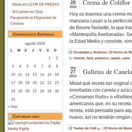
Crema de Coliflor
28
María
en
LICOR DE FRESAS
2010
M.Carmen
en
Tarta
Hoy os traemos una crema muy r
Flaugnarde (o Flognarde) de
manzana casan a la perfecció
Ciruelas
de Beurre Noisette, lo que tra
«Mantequilla Avellanada». Se 
Cronológico Entradas
la Edad Media y consiste, si
agosto 2026
L
M
X
J
V
S
D
Ensaladas y Verduras
|
El Horno de Ma
1
2
cremas
,
facil
,
primeros
,
rapido
,
sano
3
4
5
6
7
8
9
Mar
Galletas de Canel
27
10
11
12
13
14
15
16
2010
Mirad qué receta tan original
17
18
19
20
21
22
23
enrolladas con canela y azúc
24
25
26
27
28
29
30
«Cinnamon Rolls» o «Rollitos
31
americanos que, en su receta 
« Sep
receta, está pensada para aqu
Copyright info
huevo, así no tendrán ningún 
Tardes de Café y...
|
El Horno de Maria