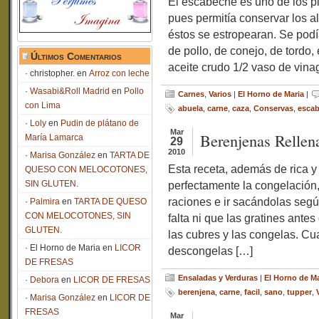
El escabeche es uno de los pl
pues permitía conservar los 
éstos se estropearan. Se podí
de pollo, de conejo, de tord
Últimos Comentarios
aceite crudo 1/2 vaso de vin
christopher.
en
Arroz con leche
Wasabi&Roll Madrid
en
Pollo
Carnes
,
Varios
|
El Horno de Maria
|
con Lima
abuela
,
carne
,
caza
,
Conservas
,
esca
Loly
en
Pudin de plátano de
Mar
Berenjenas Rellen
María Lamarca
29
2010
Marisa González
en
TARTA DE
Esta receta, además de rica y
QUESO CON MELOCOTONES,
SIN GLUTEN.
perfectamente la congelación,
raciones e ir sacándolas segú
Palmira
en
TARTA DE QUESO
CON MELOCOTONES, SIN
falta ni que las gratines ante
GLUTEN.
las cubres y las congelas. Cu
El Horno de Maria
en
LICOR
descongelas […]
DE FRESAS
Ensaladas y Verduras
|
El Horno de Ma
Debora
en
LICOR DE FRESAS
berenjena
,
carne
,
facil
,
sano
,
tupper
,
Marisa González
en
LICOR DE
FRESAS
Mar