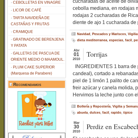
cucharadas de aceite de oliva
CEBOLLETAS EN VINAGRE
cebolla mediana, en rodajas m
LICOR DE CAFÉ
rodajas 2 cucharadas de Rica
TARTA NAVIDEÑA DE
diente de ajo 1 cucharada de p
CASTAÑAS Y FRUTAS
CRAMIQUE
Navidad
,
Pescados y Mariscos
,
Vigili
GRATINADO DE BERENJENA
dieta mediterranea
,
especias
,
facil
,
pe
Y PATATA
Abr
Torrijas
GALLETAS DE PASCUA DE
01
2010
ORIENTE MEDIO O MAAMOUL.
INGREDIENTES 1 barra de pa
PLUM CAKE SUPERIOR
candeal), cortado a rebanadas
(Marquesa de Parabere)
piel de 1 limón 1 palito de c
Recomendamos
freir azúcar y canela molid
Hervimos la leche junto con el
Bollería y Repostería
,
Vigilia y Seman
abuela
,
dulces
,
facil
,
rapido
,
tipico
Mar
Perdiz en Escabec
30
2010