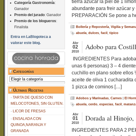
tierra azúcar la piel de 1 lim
Categoría Gastronomía
:
abundante para freir azúcar 
Ganador
PREPARACIÓN Se pone a herv
Premio del jurado
: Ganador
Premio de los blogueros
:
Finalista
Bollería y Repostería
,
Vigilia y Seman
abuela
,
dulces
,
facil
,
tipico
Entra en LaBlogoteca a
valorar este blog.
Abr
Adobo para Costil
02
2010
INGREDIENTES Para adobar un
unas 6 personas) 3 – 4 dient
Categorías
cuchillo en plano sobre ellos
Categorías
aceite de oliva 1 cucharadita
1 pizca de cominos […]
Últimas Recetas
TARTA DE QUESO CON
Adobos y Marinadas
,
Carnes
|
El Hor
MELOCOTONES, SIN GLUTEN.
abuela
,
cerdo
,
especias
,
facil
,
matanz
LICOR DE FRESAS
Abr
Dorada al Hinojo, 
01
ENSALADA CON
2010
QUINOA,NARANJA Y
INGREDIENTES PARA 2 PERSO
GRANADA