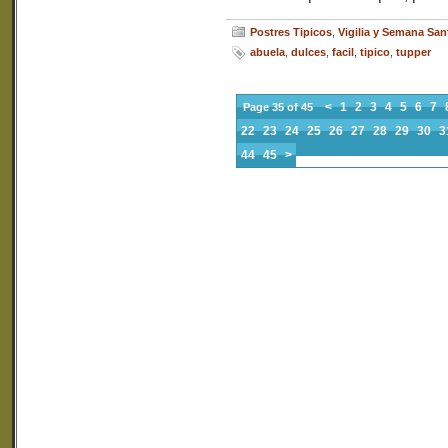
Postres Tipicos
,
Vigilia y Semana San
abuela
,
dulces
,
facil
,
tipico
,
tupper
<
1
2
3
4
5
6
7
Page 35 of 45
22
23
24
25
26
27
28
29
30
3
44
45
>