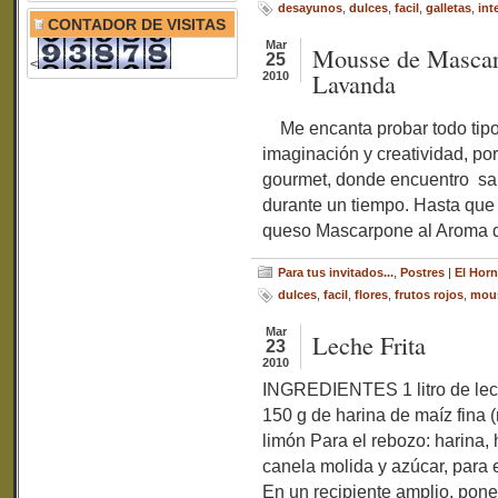
desayunos
,
dulces
,
facil
,
galletas
,
int
CONTADOR DE VISITAS
Mar
Mousse de Mascar
25
<
Lavanda
2010
Me encanta probar todo tipo
imaginación y creatividad, por
gourmet, donde encuentro sab
durante un tiempo. Hasta qu
queso Mascarpone al Aroma d
Para tus invitados...
,
Postres
|
El Horn
dulces
,
facil
,
flores
,
frutos rojos
,
mou
Mar
Leche Frita
23
2010
INGREDIENTES 1 litro de lec
150 g de harina de maíz fina (
limón Para el rebozo: harina, 
canela molida y azúcar, pa
En un recipiente amplio, pon