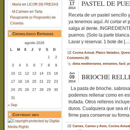
PASTEL DE PU
17
María
en
LICOR DE FRESAS
2014
M.Carmen
en
Tarta
Receta de un pastel sencillo y
Flaugnarde (o Flognarde) de
ya tenemos aquí. Al cortar el 
Ciruelas
salga al dente. INGREDIENTE
Cronológico Entradas
puerros. (Solo la parte blanca.
Lavar y reservar. 1 bote de […
agosto 2026
L
M
X
J
V
S
D
Cocina Actual
,
Platos Variados
,
Ques
1
2
Comments (6)
dieta mediterranea
,
entrantes
,
facil
,
p
3
4
5
6
7
8
9
10
11
12
13
14
15
16
Jun
BRIOCHE RELLE
09
17
18
19
20
21
22
23
2014
La pasta de brioche, sabrosa 
24
25
26
27
28
29
30
podemos rellenar como en est
31
trufada. Otros rellenos inclu
« Sep
duros. Cualquiera que sea el r
Copyright info
firme para conservar su forma 
Carnes
,
Carnes y Aves
,
Cocina Actual