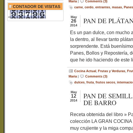
Maria
|
Comments (3)
CONTADOR DE VISITAS
carne
,
cerdo
,
entrantes
,
masas
,
Pane
<
May
PAN DE PLÁTA
26
2014
Es un pan dulce, con mucho a
la dentro, al llevar tanto plát
sorprendente. Está buenísim
Panes, Bollos y Repostería, d
que he ido haciendo de este l
Cocina Actual
,
Frutas y Verduras
,
Fru
Maria
|
Comments (3)
dulces
,
fruta
,
frutos secos
,
internacio
May
PAN DE SEMILL
12
DE BARRO
2014
Receta obtenida del libro » P
colección LA GRAN COCINA de
muy crujiente y la miga compa