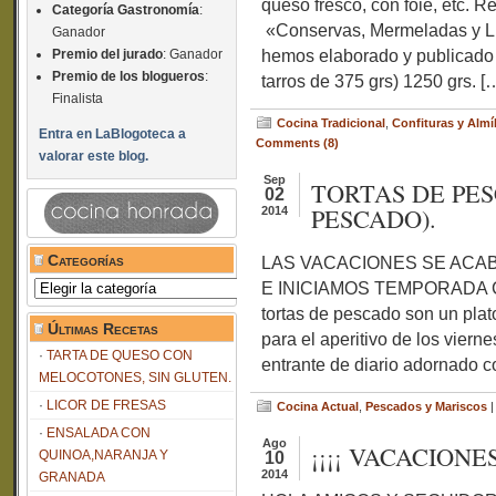
queso fresco, con foie, etc. R
Categoría Gastronomía
:
«Conservas, Mermeladas y Li
Ganador
hemos elaborado y publicad
Premio del jurado
: Ganador
Premio de los blogueros
:
tarros de 375 grs) 1250 grs. [
Finalista
Cocina Tradicional
,
Confituras y Almí
Entra en LaBlogoteca a
Comments (8)
valorar este blog.
Sep
TORTAS DE PE
02
PESCADO).
2014
Categorías
LAS VACACIONES SE ACA
E INICIAMOS TEMPORADA 
Categorías
tortas de pescado son un pla
Últimas Recetas
para el aperitivo de los viern
TARTA DE QUESO CON
entrante de diario adornado c
MELOCOTONES, SIN GLUTEN.
LICOR DE FRESAS
Cocina Actual
,
Pescados y Mariscos
ENSALADA CON
Ago
¡¡¡¡ VACACIONES 
QUINOA,NARANJA Y
10
2014
GRANADA