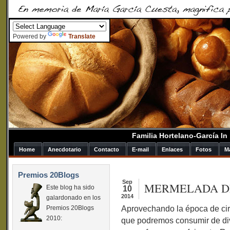
Powered by
Translate
Familia Hortelano-García I
Home
Anecdotario
Contacto
E-mail
Enlaces
Fotos
M
Premios 20Blogs
Sep
MERMELADA DE
Este blog ha sido
10
2014
galardonado en los
Aprovechando la época de ci
Premios 20Blogs
2010:
que podremos consumir de div