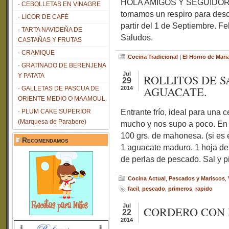
HOLA AMIGOS Y SEGUIDORES
CEBOLLETAS EN VINAGRE
tomamos un respiro para desc
LICOR DE CAFÉ
partir del 1 de Septiembre. F
TARTA NAVIDEÑA DE
Saludos.
CASTAÑAS Y FRUTAS
CRAMIQUE
Cocina Tradicional
|
El Horno de Mari
GRATINADO DE BERENJENA
Jul
Y PATATA
ROLLITOS DE 
29
AGUACATE.
GALLETAS DE PASCUA DE
2014
ORIENTE MEDIO O MAAMOUL.
Entrante frío, ideal para una 
PLUM CAKE SUPERIOR
(Marquesa de Parabere)
mucho y nos supo a poco. En 
100 grs. de mahonesa. (si es
Recomendamos
1 aguacate maduro. 1 hoja de 
de perlas de pescado. Sal y p
Cocina Actual
,
Pescados y Mariscos
,
facil
,
pescado
,
primeros
,
rapido
Jul
CORDERO CON
22
2014