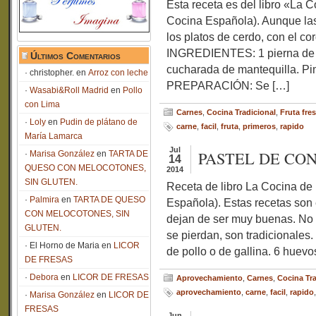
Esta receta es del libro «La
Cocina Española). Aunque la
los platos de cerdo, con el c
INGREDIENTES: 1 pierna de c
Últimos Comentarios
cucharada de mantequilla. Pim
christopher.
en
Arroz con leche
PREPARACIÓN: Se […]
Wasabi&Roll Madrid
en
Pollo
con Lima
Carnes
,
Cocina Tradicional
,
Fruta fre
Loly
en
Pudin de plátano de
carne
,
facil
,
fruta
,
primeros
,
rapido
María Lamarca
Jul
PASTEL DE CO
Marisa González
en
TARTA DE
14
QUESO CON MELOCOTONES,
2014
SIN GLUTEN.
Receta de libro La Cocina de
Palmira
en
TARTA DE QUESO
Española). Estas recetas son 
CON MELOCOTONES, SIN
dejan de ser muy buenas. No
GLUTEN.
se pierdan, son tradicionale
El Horno de Maria
en
LICOR
de pollo o de gallina. 6 huevo
DE FRESAS
Debora
en
LICOR DE FRESAS
Aprovechamiento
,
Carnes
,
Cocina Tra
aprovechamiento
,
carne
,
facil
,
rapido
Marisa González
en
LICOR DE
FRESAS
Jun