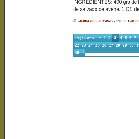
INGREDIENTES: 400 grs de har
de salvado de avena. 1 CS de
Cocina Actual
,
Masas y Panes
,
Pan he
<
1
2
3
4
5
6
7
Page 3 of 45
22
23
24
25
26
27
28
29
30
3
45
>