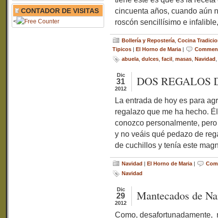
cincuenta años, cuando aún n
CONTADOR DE VISITAS
roscón sencillísimo e infalible
<
Bollería y Repostería
,
Cocina Tradicio
Tipicos
|
El Horno de Maria
|
Comment
abuela
,
dulces
,
facil
,
masas
,
Navidad
Dic
DOS REGALOS 
31
2012
La entrada de hoy es para ag
regalazo que me ha hecho. Él
conozco personalmente, pero 
y no veáis qué pedazo de rega
de cuchillos y tenía este magn
Navidad
|
El Horno de Maria
|
Comm
Navidad
Dic
Mantecados de Nar
29
2012
Como, desafortunadamente, m