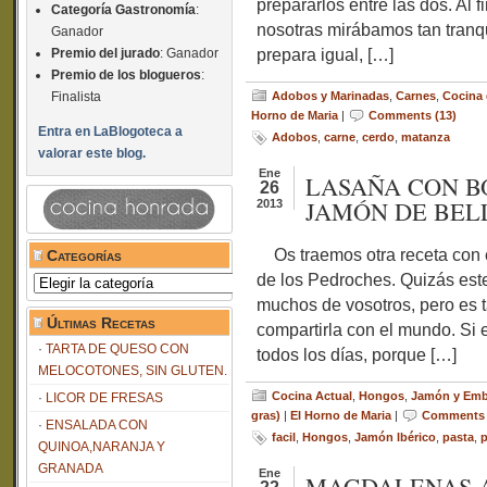
prepararlos entre las dos. Al f
Categoría Gastronomía
:
nosotras mirábamos tan tranqu
Ganador
prepara igual, […]
Premio del jurado
: Ganador
Premio de los blogueros
:
Finalista
Adobos y Marinadas
,
Carnes
,
Cocina 
Horno de Maria
|
Comments (13)
Entra en LaBlogoteca a
Adobos
,
carne
,
cerdo
,
matanza
valorar este blog.
Ene
LASAÑA CON BO
26
JAMÓN DE BEL
2013
Os traemos otra receta con e
Categorías
de los Pedroches. Quizás est
Categorías
muchos de vosotros, pero es t
Últimas Recetas
compartirla con el mundo. Si 
TARTA DE QUESO CON
todos los días, porque […]
MELOCOTONES, SIN GLUTEN.
Cocina Actual
,
Hongos
,
Jamón y Embu
LICOR DE FRESAS
gras)
|
El Horno de Maria
|
Comments 
ENSALADA CON
facil
,
Hongos
,
Jamón Ibérico
,
pasta
,
p
QUINOA,NARANJA Y
GRANADA
Ene
MAGDALENAS 