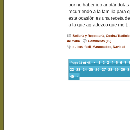
por no haber ido anotándolas
recurriendo a la familia para
esta ocasión es una receta de
a la que agradezco que me [
Bollería y Repostería
,
Cocina Tradicio
de Maria
|
Comments (10)
dulces
,
facil
,
Mantecados
,
Navidad
<
1
2
3
4
5
6
7
Page 11 of 45
22
23
24
25
26
27
28
29
30
3
45
>