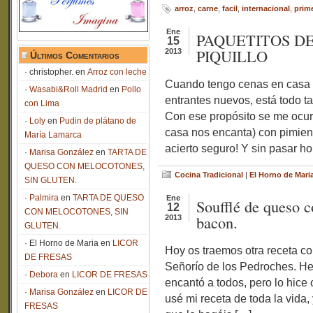
arroz
,
carne
,
facil
,
internacional
,
prim
Ene
PAQUETITOS D
15
PIQUILLO
2013
Últimos Comentarios
christopher.
en
Arroz con leche
Cuando tengo cenas en casa
Wasabi&Roll Madrid
en
Pollo
entrantes nuevos, está todo ta
con Lima
Con ese propósito se me ocur
Loly
en
Pudin de plátano de
casa nos encanta) con pimient
María Lamarca
acierto seguro! Y sin pasar h
Marisa González
en
TARTA DE
QUESO CON MELOCOTONES,
Cocina Tradicional
|
El Horno de Mari
SIN GLUTEN.
Palmira
en
TARTA DE QUESO
Ene
Soufflé de queso c
12
CON MELOCOTONES, SIN
bacon.
2013
GLUTEN.
El Horno de Maria
en
LICOR
Hoy os traemos otra receta co
DE FRESAS
Señorío de los Pedroches. He
Debora
en
LICOR DE FRESAS
encantó a todos, pero lo hice 
Marisa González
en
LICOR DE
usé mi receta de toda la vid
FRESAS