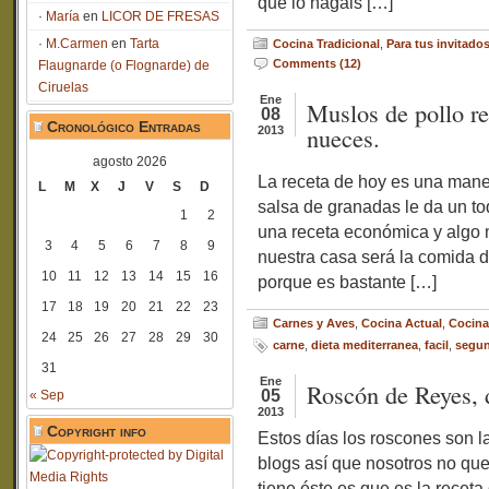
que lo hagáis […]
María
en
LICOR DE FRESAS
M.Carmen
en
Tarta
Cocina Tradicional
,
Para tus invitados
Comments (12)
Flaugnarde (o Flognarde) de
Ciruelas
Ene
Muslos de pollo re
08
Cronológico Entradas
nueces.
2013
agosto 2026
La receta de hoy es una maner
L
M
X
J
V
S
D
salsa de granadas le da un t
1
2
una receta económica y algo m
3
4
5
6
7
8
9
nuestra casa será la comida 
10
11
12
13
14
15
16
porque es bastante […]
17
18
19
20
21
22
23
Carnes y Aves
,
Cocina Actual
,
Cocina
24
25
26
27
28
29
30
carne
,
dieta mediterranea
,
facil
,
segu
31
Ene
Roscón de Reyes, d
05
« Sep
2013
Copyright info
Estos días los roscones son la
blogs así que nosotros no qu
tiene éste es que es la recet