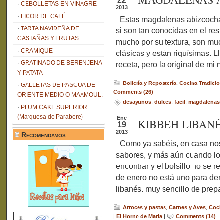
22
CEBOLLETAS EN VINAGRE
2013
LICOR DE CAFÉ
Estas magdalenas abizcochad
TARTA NAVIDEÑA DE
si son tan conocidas en el re
CASTAÑAS Y FRUTAS
mucho por su textura, son mu
CRAMIQUE
clásicas y están riquísimas. 
GRATINADO DE BERENJENA
receta, pero la original de mi
Y PATATA
Bollería y Repostería
,
Cocina Tradicio
GALLETAS DE PASCUA DE
Comments (26)
ORIENTE MEDIO O MAAMOUL.
desayunos
,
dulces
,
facil
,
magdalenas
PLUM CAKE SUPERIOR
(Marquesa de Parabere)
Ene
KIBBEH LIBAN
19
2013
Recomendamos
Como ya sabéis, en casa nos
sabores, y más aún cuando los
encontrar y el bolsillo no se
de enero no está uno para der
libanés, muy sencillo de prepa
Arroces y pastas
,
Carnes y Aves
,
Coci
|
El Horno de Maria
|
Comments (14)