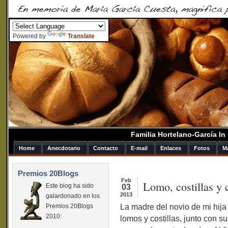
Powered by
Translate
Familia Hortelano-García I
Home
Anecdotario
Contacto
E-mail
Enlaces
Fotos
M
Premios 20Blogs
Feb
Lomo, costillas y 
Este blog ha sido
03
2013
galardonado en los
La madre del novio de mi hija
Premios 20Blogs
2010:
lomos y costillas, junto con s